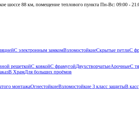
кое шоссе 88 км, помещение теплового пункта
Пн-Вс: 09:00 - 21:
ляцией
С электронным замком
Взломостойкие
Скрытые петли
С ф
вной решеткой
С ковкой
С фрамугой
Двухстворчатые
Арочные
С т
аказ
В Храм
Для больших проёмов
того монтажа
Огнестойкие
Взломостойкие 3 класс защиты
В касс