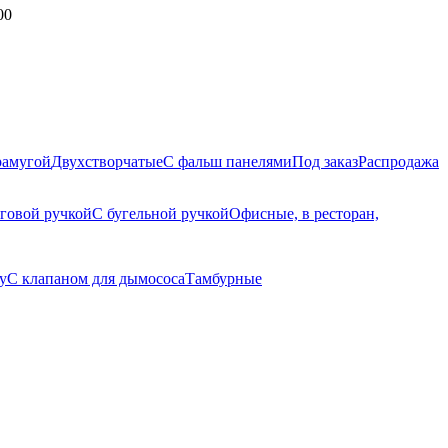
00
рамугой
Двухстворчатые
С фальш панелями
Под заказ
Распродажа
яговой ручкой
С бугельной ручкой
Офисные, в ресторан,
у
С клапаном для дымососа
Тамбурные