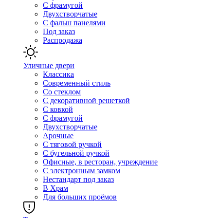
С фрамугой
Двухстворчатые
С фальш панелями
Под заказ
Распродажа
Уличные двери
Классика
Современный стиль
Со стеклом
С декоративной решеткой
С ковкой
С фрамугой
Двухстворчатые
Арочные
С тяговой ручкой
С бугельной ручкой
Офисные, в ресторан, учреждение
С электронным замком
Нестандарт под заказ
В Храм
Для больших проёмов