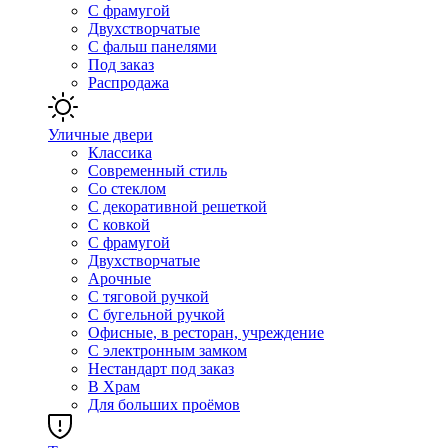
С фрамугой
Двухстворчатые
С фальш панелями
Под заказ
Распродажа
Уличные двери
Классика
Современный стиль
Со стеклом
С декоративной решеткой
С ковкой
С фрамугой
Двухстворчатые
Арочные
С тяговой ручкой
С бугельной ручкой
Офисные, в ресторан, учреждение
С электронным замком
Нестандарт под заказ
В Храм
Для больших проёмов