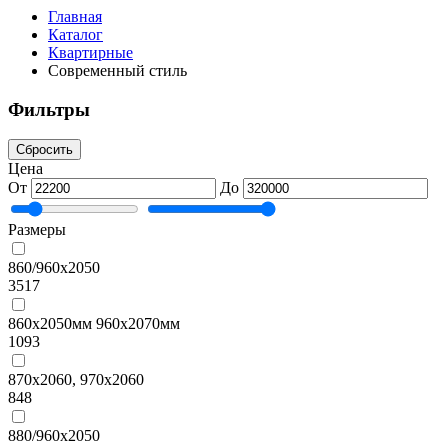
Главная
Каталог
Квартирные
Современный стиль
Фильтры
Сбросить
Цена
От
До
Размеры
860/960х2050
3517
860х2050мм 960х2070мм
1093
870х2060, 970х2060
848
880/960х2050