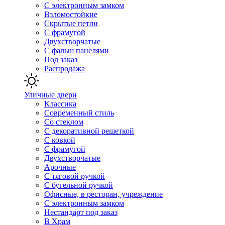
С электронным замком
Взломостойкие
Скрытые петли
С фрамугой
Двухстворчатые
С фальш панелями
Под заказ
Распродажа
Уличные двери
Классика
Современный стиль
Со стеклом
С декоративной решеткой
С ковкой
С фрамугой
Двухстворчатые
Арочные
С тяговой ручкой
С бугельной ручкой
Офисные, в ресторан, учреждение
С электронным замком
Нестандарт под заказ
В Храм