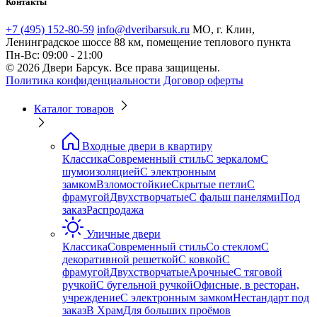
Контакты
+7 (495) 152-80-59
info@dveribarsuk.ru
МО, г. Клин,
Ленинградское шоссе 88 км, помещение теплового пункта
Пн-Вс: 09:00 - 21:00
© 2026 Двери Барсук. Все права защищены.
Политика конфиденциальности
Договор оферты
Каталог товаров
Входные двери в квартиру
Классика
Современный стиль
С зеркалом
С
шумоизоляцией
С электронным
замком
Взломостойкие
Скрытые петли
С
фрамугой
Двухстворчатые
С фальш панелями
Под
заказ
Распродажа
Уличные двери
Классика
Современный стиль
Со стеклом
С
декоративной решеткой
С ковкой
С
фрамугой
Двухстворчатые
Арочные
С тяговой
ручкой
С бугельной ручкой
Офисные, в ресторан,
учреждение
С электронным замком
Нестандарт под
заказ
В Храм
Для больших проёмов