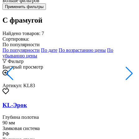
Больше фильтров
Применить фильтры
С фрамугой
Найдено товаров:
7
Сортировка:
По популярности
По популярности
По дате
По возрастанию цены
По
убыванию цены
Фильтр
Быстрый просмотр
Артикул: KL83
KL-Эрок
Глубина полотна
90 мм
Замковая система
РФ