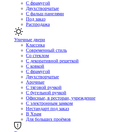
С фрамугой
Двухстворчатые
С фальш панелями
Под заказ
Распродажа
Уличные двери
Классика
Современный стиль
Со стеклом
С декоративной решеткой
С ковкой
С фрамугой
Двухстворчатые
Арочные
С тяговой ручкой
С бугельной ручкой
Офисные, в ресторан, учреждение
С электронным замком
Нестандарт под заказ
В Храм
Для больших проёмов