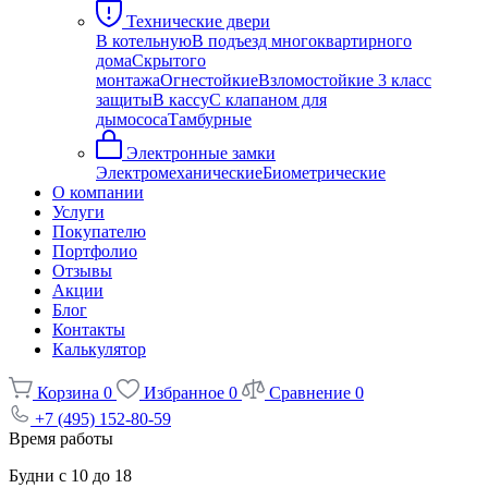
Технические двери
В котельную
В подъезд многоквартирного
дома
Скрытого
монтажа
Огнестойкие
Взломостойкие 3 класс
защиты
В кассу
С клапаном для
дымососа
Тамбурные
Электронные замки
Электромеханические
Биометрические
О компании
Услуги
Покупателю
Портфолио
Отзывы
Акции
Блог
Контакты
Калькулятор
Корзина
0
Избранное
0
Сравнение
0
+7 (495) 152-80-59
Время работы
Будни с 10 до 18