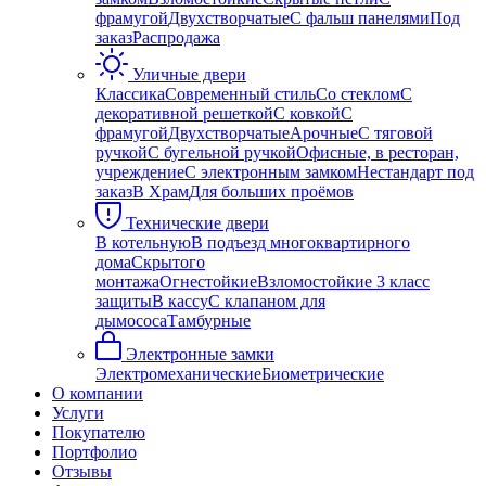
фрамугой
Двухстворчатые
С фальш панелями
Под
заказ
Распродажа
Уличные двери
Классика
Современный стиль
Со стеклом
С
декоративной решеткой
С ковкой
С
фрамугой
Двухстворчатые
Арочные
С тяговой
ручкой
С бугельной ручкой
Офисные, в ресторан,
учреждение
С электронным замком
Нестандарт под
заказ
В Храм
Для больших проёмов
Технические двери
В котельную
В подъезд многоквартирного
дома
Скрытого
монтажа
Огнестойкие
Взломостойкие 3 класс
защиты
В кассу
С клапаном для
дымососа
Тамбурные
Электронные замки
Электромеханические
Биометрические
О компании
Услуги
Покупателю
Портфолио
Отзывы