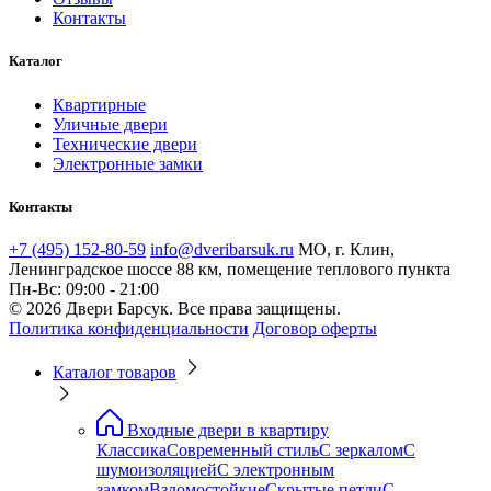
Контакты
Каталог
Квартирные
Уличные двери
Технические двери
Электронные замки
Контакты
+7 (495) 152-80-59
info@dveribarsuk.ru
МО, г. Клин,
Ленинградское шоссе 88 км, помещение теплового пункта
Пн-Вс: 09:00 - 21:00
© 2026 Двери Барсук. Все права защищены.
Политика конфиденциальности
Договор оферты
Каталог товаров
Входные двери в квартиру
Классика
Современный стиль
С зеркалом
С
шумоизоляцией
С электронным
замком
Взломостойкие
Скрытые петли
С