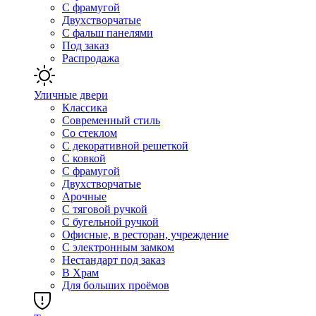
С фрамугой
Двухстворчатые
С фальш панелями
Под заказ
Распродажа
Уличные двери
Классика
Современный стиль
Со стеклом
С декоративной решеткой
С ковкой
С фрамугой
Двухстворчатые
Арочные
С тяговой ручкой
С бугельной ручкой
Офисные, в ресторан, учреждение
С электронным замком
Нестандарт под заказ
В Храм
Для больших проёмов