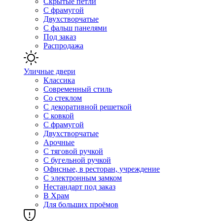
Скрытые петли
С фрамугой
Двухстворчатые
С фальш панелями
Под заказ
Распродажа
Уличные двери
Классика
Современный стиль
Со стеклом
С декоративной решеткой
С ковкой
С фрамугой
Двухстворчатые
Арочные
С тяговой ручкой
С бугельной ручкой
Офисные, в ресторан, учреждение
С электронным замком
Нестандарт под заказ
В Храм
Для больших проёмов