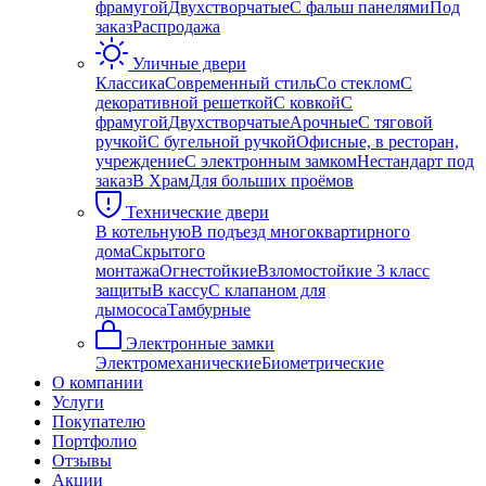
фрамугой
Двухстворчатые
С фальш панелями
Под
заказ
Распродажа
Уличные двери
Классика
Современный стиль
Со стеклом
С
декоративной решеткой
С ковкой
С
фрамугой
Двухстворчатые
Арочные
С тяговой
ручкой
С бугельной ручкой
Офисные, в ресторан,
учреждение
С электронным замком
Нестандарт под
заказ
В Храм
Для больших проёмов
Технические двери
В котельную
В подъезд многоквартирного
дома
Скрытого
монтажа
Огнестойкие
Взломостойкие 3 класс
защиты
В кассу
С клапаном для
дымососа
Тамбурные
Электронные замки
Электромеханические
Биометрические
О компании
Услуги
Покупателю
Портфолио
Отзывы
Акции