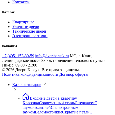
Контакты
Каталог
Квартирные
Уличные двери
Технические двери
Электронные замки
Контакты
+7 (495) 152-80-59
info@dveribarsuk.ru
МО, г. Клин,
Ленинградское шоссе 88 км, помещение теплового пункта
Пн-Вс: 09:00 - 21:00
© 2026 Двери Барсук. Все права защищены.
Политика конфиденциальности
Договор оферты
Каталог товаров
Входные двери в квартиру
Классика
Современный стиль
С зеркалом
С
шумоизоляцией
С электронным
замком
Взломостойкие
Скрытые петли
С