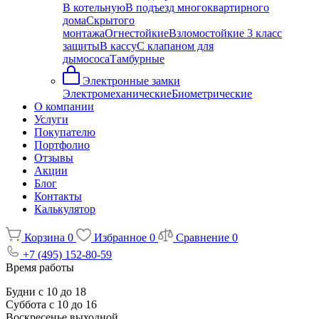
В котельную
В подъезд многоквартирного
дома
Скрытого
монтажа
Огнестойкие
Взломостойкие 3 класс
защиты
В кассу
С клапаном для
дымососа
Тамбурные
Электронные замки
Электромеханические
Биометрические
О компании
Услуги
Покупателю
Портфолио
Отзывы
Акции
Блог
Контакты
Калькулятор
Корзина
0
Избранное
0
Сравнение
0
+7 (495) 152-80-59
Время работы
Будни с 10 до 18
Суббота с 10 до 16
Воскресенье выходной