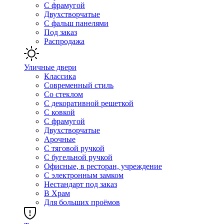
С фрамугой
Двухстворчатые
С фальш панелями
Под заказ
Распродажа
Уличные двери
Классика
Современный стиль
Со стеклом
С декоративной решеткой
С ковкой
С фрамугой
Двухстворчатые
Арочные
С тяговой ручкой
С бугельной ручкой
Офисные, в ресторан, учреждение
С электронным замком
Нестандарт под заказ
В Храм
Для больших проёмов