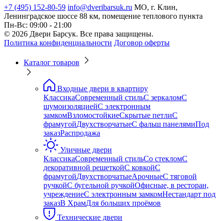
+7 (495) 152-80-59
info@dveribarsuk.ru
МО, г. Клин,
Ленинградское шоссе 88 км, помещение теплового пункта
Пн-Вс: 09:00 - 21:00
© 2026 Двери Барсук. Все права защищены.
Политика конфиденциальности
Договор оферты
Каталог товаров
Входные двери в квартиру
Классика
Современный стиль
С зеркалом
С
шумоизоляцией
С электронным
замком
Взломостойкие
Скрытые петли
С
фрамугой
Двухстворчатые
С фальш панелями
Под
заказ
Распродажа
Уличные двери
Классика
Современный стиль
Со стеклом
С
декоративной решеткой
С ковкой
С
фрамугой
Двухстворчатые
Арочные
С тяговой
ручкой
С бугельной ручкой
Офисные, в ресторан,
учреждение
С электронным замком
Нестандарт под
заказ
В Храм
Для больших проёмов
Технические двери