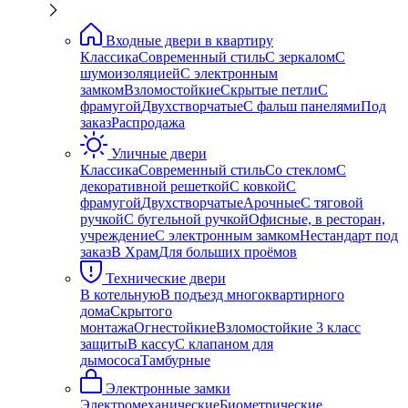
Входные двери в квартиру
Классика
Современный стиль
С зеркалом
С
шумоизоляцией
С электронным
замком
Взломостойкие
Скрытые петли
С
фрамугой
Двухстворчатые
С фальш панелями
Под
заказ
Распродажа
Уличные двери
Классика
Современный стиль
Со стеклом
С
декоративной решеткой
С ковкой
С
фрамугой
Двухстворчатые
Арочные
С тяговой
ручкой
С бугельной ручкой
Офисные, в ресторан,
учреждение
С электронным замком
Нестандарт под
заказ
В Храм
Для больших проёмов
Технические двери
В котельную
В подъезд многоквартирного
дома
Скрытого
монтажа
Огнестойкие
Взломостойкие 3 класс
защиты
В кассу
С клапаном для
дымососа
Тамбурные
Электронные замки
Электромеханические
Биометрические