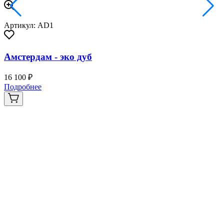
Артикул: AD1
Амстердам - эко дуб
16 100 ₽
2
Подробнее