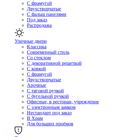
С фрамугой
Двухстворчатые
С фальш панелями
Под заказ
Распродажа
Уличные двери
Классика
Современный стиль
Со стеклом
С декоративной решеткой
С ковкой
С фрамугой
Двухстворчатые
Арочные
С тяговой ручкой
С бугельной ручкой
Офисные, в ресторан, учреждение
С электронным замком
Нестандарт под заказ
В Храм
Для больших проёмов