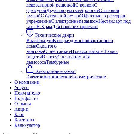
декоративной решеткой
С ковкой
С
фрамугой
Двухстворчатые
Арочные
С тяговой
ручкой
С бугельной ручкой
Офисные, в ресторан,
учреждение
С электронным замком
Нестандарт под
заказ
В Храм
Для больших проёмов
Технические двери
В котельную
В подъезд многоквартирного
дома
Скрытого
монтажа
Огнестойкие
Взломостойкие 3 класс
защиты
В кассу
С клапаном для
дымососа
Тамбурные
Электронные замки
Электромеханические
Биометрические
О компании
Услуги
Покупателю
Портфолио
Отзывы
Акции
Блог
Контакты
Калькулятор