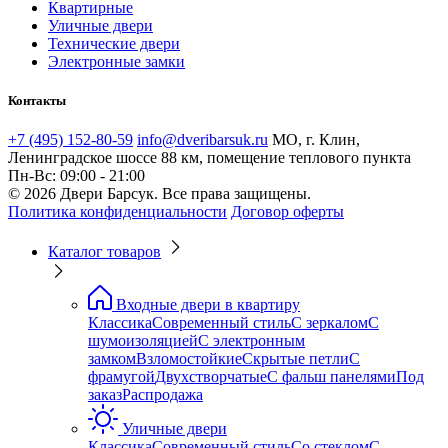
Квартирные
Уличные двери
Технические двери
Электронные замки
Контакты
+7 (495) 152-80-59
info@dveribarsuk.ru
МО, г. Клин,
Ленинградское шоссе 88 км, помещение теплового пункта
Пн-Вс: 09:00 - 21:00
© 2026 Двери Барсук. Все права защищены.
Политика конфиденциальности
Договор оферты
Каталог товаров
Входные двери в квартиру
Классика
Современный стиль
С зеркалом
С
шумоизоляцией
С электронным
замком
Взломостойкие
Скрытые петли
С
фрамугой
Двухстворчатые
С фальш панелями
Под
заказ
Распродажа
Уличные двери
Классика
Современный стиль
Со стеклом
С