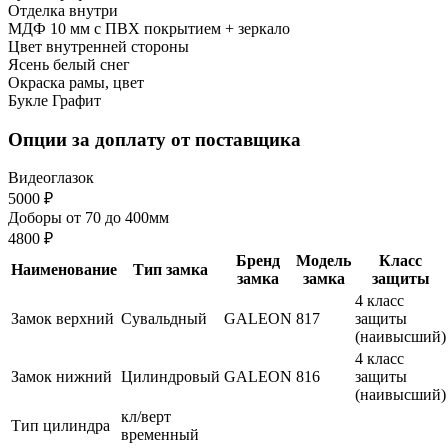
Отделка внутри
МДФ 10 мм с ПВХ покрытием + зеркало
Цвет внутренней стороны
Ясень белый снег
Окраска рамы, цвет
Букле Графит
Опции за доплату от поставщика
Видеоглазок
5000 ₽
Доборы от 70 до 400мм
4800 ₽
Бренд
Модель
Класс
Наименование
Тип замка
замка
замка
защиты
4 класс
Замок верхний
Сувальдный
GALEON
817
защиты
(наивысший)
4 класс
Замок нижний
Цилиндровый
GALEON
816
защиты
(наивысший)
кл/верт
Тип цилиндра
временный