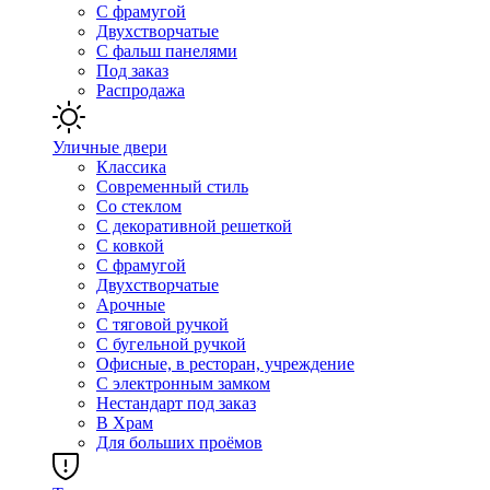
С фрамугой
Двухстворчатые
С фальш панелями
Под заказ
Распродажа
Уличные двери
Классика
Современный стиль
Со стеклом
С декоративной решеткой
С ковкой
С фрамугой
Двухстворчатые
Арочные
С тяговой ручкой
С бугельной ручкой
Офисные, в ресторан, учреждение
С электронным замком
Нестандарт под заказ
В Храм
Для больших проёмов