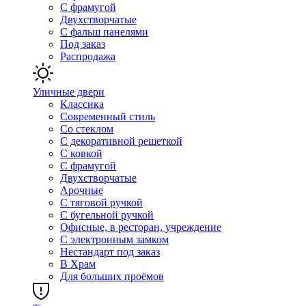
С фрамугой
Двухстворчатые
С фальш панелями
Под заказ
Распродажа
Уличные двери
Классика
Современный стиль
Со стеклом
С декоративной решеткой
С ковкой
С фрамугой
Двухстворчатые
Арочные
С тяговой ручкой
С бугельной ручкой
Офисные, в ресторан, учреждение
С электронным замком
Нестандарт под заказ
В Храм
Для больших проёмов