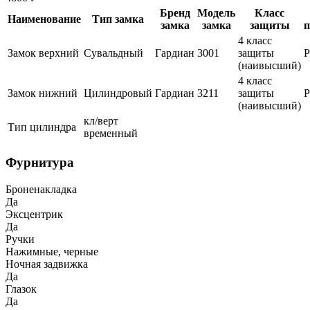
Бренд
Модель
Класс
Наименование
Тип замка
замка
замка
защиты
п
4 класс
Замок верхний
Сувальдный
Гардиан
3001
защиты
(наивысший)
4 класс
Замок нижний
Цилиндровый
Гардиан
3211
защиты
(наивысший)
кл/верт
Тип цилиндра
временный
Фурнитура
Броненакладка
Да
Эксцентрик
Да
Ручки
Нажимные, черные
Ночная задвижка
Да
Глазок
Да