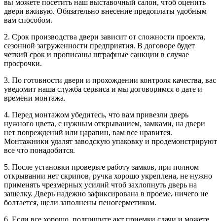
вы можете посетить наш выставочный салон, чтоб оценить
двери вживую. Обязательно внесение предоплаты удобным
вам способом.
2. Срок производства двери зависит от сложности проекта,
сезонной загруженности предприятия. В договоре будет
четкий срок и прописаны штрафные санкции в случае
просрочки.
3. По готовности двери и прохождении контроля качества, вас
уведомит наша служба сервиса и мы договоримся о дате и
времени монтажа.
4. Перед монтажом убедитесь, что вам привезли дверь
нужного цвета, с нужным открыванием, замками, на двери
нет повреждений или царапин, вам все нравится.
Монтажники удалят заводскую упаковку и продемонстрируют
все что понадобится.
5. После установки проверьте работу замков, при полном
открывании нет скрипов, ручка хорошо укреплена, не нужно
применять чрезмерных усилий чтоб захлопнуть дверь на
защелку. Дверь надежно зафиксирована в проеме, ничего не
болтается, щели заполнены пеногерметиком.
6. Если все хорошо, подпишите акт приемки сдачи и можете