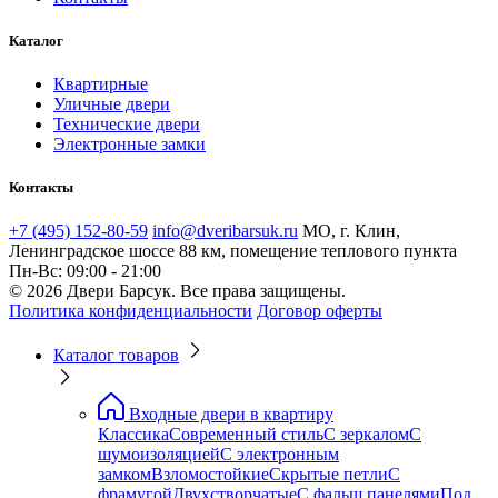
Каталог
Квартирные
Уличные двери
Технические двери
Электронные замки
Контакты
+7 (495) 152-80-59
info@dveribarsuk.ru
МО, г. Клин,
Ленинградское шоссе 88 км, помещение теплового пункта
Пн-Вс: 09:00 - 21:00
© 2026 Двери Барсук. Все права защищены.
Политика конфиденциальности
Договор оферты
Каталог товаров
Входные двери в квартиру
Классика
Современный стиль
С зеркалом
С
шумоизоляцией
С электронным
замком
Взломостойкие
Скрытые петли
С
фрамугой
Двухстворчатые
С фальш панелями
Под