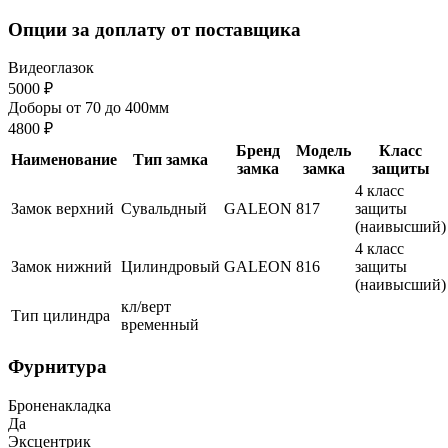
Опции за доплату от поставщика
Видеоглазок
5000 ₽
Доборы от 70 до 400мм
4800 ₽
Бренд
Модель
Класс
Наименование
Тип замка
замка
замка
защиты
4 класс
Замок верхний
Сувальдный
GALEON
817
защиты
(наивысший)
4 класс
Замок нижний
Цилиндровый
GALEON
816
защиты
(наивысший)
кл/верт
Тип цилиндра
временный
Фурнитура
Броненакладка
Да
Эксцентрик