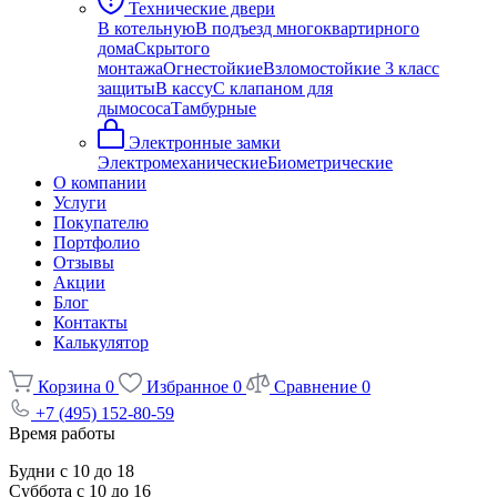
Технические двери
В котельную
В подъезд многоквартирного
дома
Скрытого
монтажа
Огнестойкие
Взломостойкие 3 класс
защиты
В кассу
С клапаном для
дымососа
Тамбурные
Электронные замки
Электромеханические
Биометрические
О компании
Услуги
Покупателю
Портфолио
Отзывы
Акции
Блог
Контакты
Калькулятор
Корзина
0
Избранное
0
Сравнение
0
+7 (495) 152-80-59
Время работы
Будни с 10 до 18
Суббота с 10 до 16