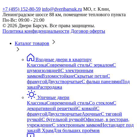
+7 (495) 152-80-59
info@dveribarsuk.ru
МО, г. Клин,
Ленинградское шоссе 88 км, помещение теплового пункта
Пн-Вс: 09:00 - 21:00
© 2026 Двери Барсук. Все права защищены.
Политика конфиденциальности
Договор оферты
Каталог товаров
Входные двери в квартиру
Классика
Современный стиль
С зеркалом
С
шумоизоляцией
С электронным
замком
Взломостойкие
Скрытые петли
С
фрамугой
Двухстворчатые
С фальш панелями
Под
заказ
Распродажа
Уличные двери
Классика
Современный стиль
Со стеклом
С
декоративной решеткой
С ковкой
С
фрамугой
Двухстворчатые
Арочные
С тяговой
ручкой
С бугельной ручкой
Офисные, в ресторан,
учреждение
С электронным замком
Нестандарт под
заказ
В Храм
Для больших проёмов