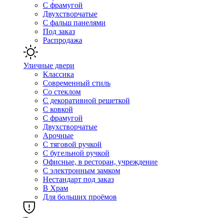
С фрамугой
Двухстворчатые
С фальш панелями
Под заказ
Распродажа
Уличные двери
Классика
Современный стиль
Со стеклом
С декоративной решеткой
С ковкой
С фрамугой
Двухстворчатые
Арочные
С тяговой ручкой
С бугельной ручкой
Офисные, в ресторан, учреждение
С электронным замком
Нестандарт под заказ
В Храм
Для больших проёмов