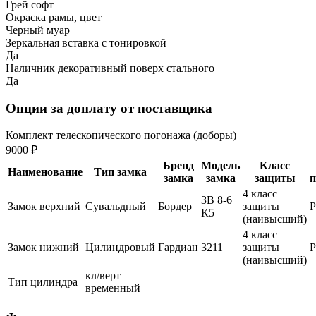
Грей софт
Окраска рамы, цвет
Черный муар
Зеркальная вставка с тонировкой
Да
Наличник декоративный поверх стального
Да
Опции за доплату от поставщика
Комплект телескопического погонажа (доборы)
9000 ₽
Бренд
Модель
Класс
Наименование
Тип замка
замка
замка
защиты
п
4 класс
ЗВ 8-6
Замок верхний
Сувальдный
Бордер
защиты
К5
(наивысший)
4 класс
Замок нижний
Цилиндровый
Гардиан
3211
защиты
(наивысший)
кл/верт
Тип цилиндра
временный