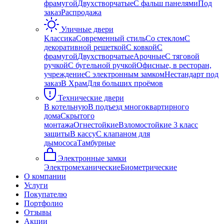
фрамугой
Двухстворчатые
С фальш панелями
Под
заказ
Распродажа
Уличные двери
Классика
Современный стиль
Со стеклом
С
декоративной решеткой
С ковкой
С
фрамугой
Двухстворчатые
Арочные
С тяговой
ручкой
С бугельной ручкой
Офисные, в ресторан,
учреждение
С электронным замком
Нестандарт под
заказ
В Храм
Для больших проёмов
Технические двери
В котельную
В подъезд многоквартирного
дома
Скрытого
монтажа
Огнестойкие
Взломостойкие 3 класс
защиты
В кассу
С клапаном для
дымососа
Тамбурные
Электронные замки
Электромеханические
Биометрические
О компании
Услуги
Покупателю
Портфолио
Отзывы
Акции