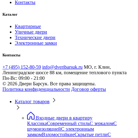
Контакты
Каталог
Квартирные
Уличные двери
Технические двери
Электронные замки
Контакты
+7 (495) 152-80-59
info@dveribarsuk.ru
МО, г. Клин,
Ленинградское шоссе 88 км, помещение теплового пункта
Пн-Вс: 09:00 - 21:00
© 2026 Двери Барсук. Все права защищены.
Политика конфиденциальности
Договор оферты
Каталог товаров
Входные двери в квартиру
Классика
Современный стиль
С зеркалом
С
шумоизоляцией
С электронным
замком
Взломостойкие
Скрытые петли
С