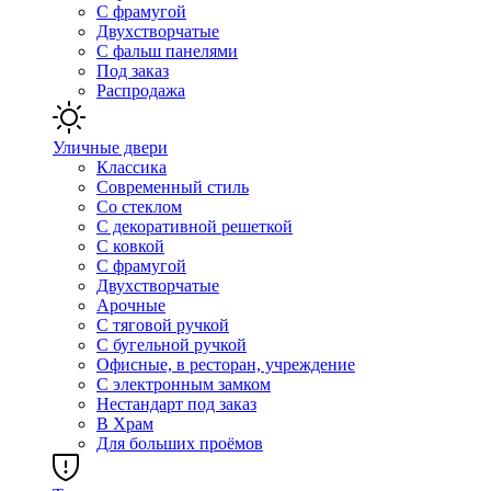
С фрамугой
Двухстворчатые
С фальш панелями
Под заказ
Распродажа
Уличные двери
Классика
Современный стиль
Со стеклом
С декоративной решеткой
С ковкой
С фрамугой
Двухстворчатые
Арочные
С тяговой ручкой
С бугельной ручкой
Офисные, в ресторан, учреждение
С электронным замком
Нестандарт под заказ
В Храм
Для больших проёмов