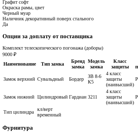
Графит софт
Окраска рамы, цвет
Черный муар
Наличник декоративный поверх стального
Да
Опции за доплату от поставщика
Комплект телескопического погонажа (доборы)
9000 ₽
Бренд
Модель
Класс
Наименование
Тип замка
замка
замка
защиты
п
4 класс
ЗВ 8-6
Замок верхний
Сувальдный
Бордер
защиты
К5
(наивысший)
4 класс
Замок нижний
Цилиндровый
Гардиан
3211
защиты
(наивысший)
кл/верт
Тип цилиндра
временный
Фурнитура