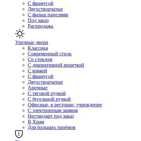
С фрамугой
Двухстворчатые
С фальш панелями
Под заказ
Распродажа
Уличные двери
Классика
Современный стиль
Со стеклом
С декоративной решеткой
С ковкой
С фрамугой
Двухстворчатые
Арочные
С тяговой ручкой
С бугельной ручкой
Офисные, в ресторан, учреждение
С электронным замком
Нестандарт под заказ
В Храм
Для больших проёмов