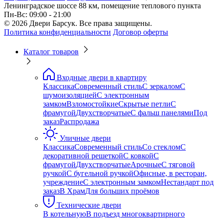
Ленинградское шоссе 88 км, помещение теплового пункта
Пн-Вс: 09:00 - 21:00
© 2026 Двери Барсук. Все права защищены.
Политика конфиденциальности
Договор оферты
Каталог товаров
Входные двери в квартиру
Классика
Современный стиль
С зеркалом
С
шумоизоляцией
С электронным
замком
Взломостойкие
Скрытые петли
С
фрамугой
Двухстворчатые
С фальш панелями
Под
заказ
Распродажа
Уличные двери
Классика
Современный стиль
Со стеклом
С
декоративной решеткой
С ковкой
С
фрамугой
Двухстворчатые
Арочные
С тяговой
ручкой
С бугельной ручкой
Офисные, в ресторан,
учреждение
С электронным замком
Нестандарт под
заказ
В Храм
Для больших проёмов
Технические двери
В котельную
В подъезд многоквартирного