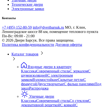
Уличные двери
Технические двери
Электронные замки
Контакты
+7 (495) 152-80-59
info@dveribarsuk.ru
МО, г. Клин,
Ленинградское шоссе 88 км, помещение теплового пункта
Пн-Вс: 09:00 - 21:00
© 2026 Двери Барсук. Все права защищены.
Политика конфиденциальности
Договор оферты
Каталог товаров
Входные двери в квартиру
Классика
Современный стиль
С зеркалом
С
шумоизоляцией
С электронным
замком
Взломостойкие
Скрытые петли
С
фрамугой
Двухстворчатые
С фальш панелями
Под
заказ
Распродажа
Уличные двери
Классика
Современный стиль
Со стеклом
С
декоративной решеткой
С ковкой
С