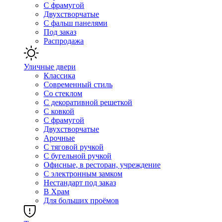
С фрамугой
Двухстворчатые
С фальш панелями
Под заказ
Распродажа
Уличные двери
Классика
Современный стиль
Со стеклом
С декоративной решеткой
С ковкой
С фрамугой
Двухстворчатые
Арочные
С тяговой ручкой
С бугельной ручкой
Офисные, в ресторан, учреждение
С электронным замком
Нестандарт под заказ
В Храм
Для больших проёмов