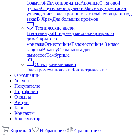
фрамугой
Двухстворчатые
Арочные
С тяговой
ручкой
С бугельной ручкой
Офисные, в ресторан,
учреждение
С электронным замком
Нестандарт под
заказ
В Храм
Для больших проёмов
Технические двери
В котельную
В подъезд многоквартирного
дома
Скрытого
монтажа
Огнестойкие
Взломостойкие 3 класс
защиты
В кассу
С клапаном для
дымососа
Тамбурные
Электронные замки
Электромеханические
Биометрические
О компании
Услуги
Покупателю
Портфолио
Отзывы
Акции
Блог
Контакты
Калькулятор
Корзина
0
Избранное
0
Сравнение
0