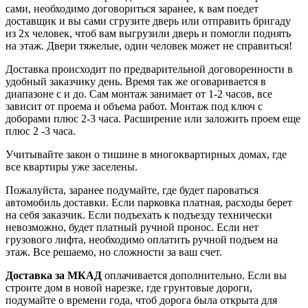
сами, необходимо договориться заранее, к вам поедет
доставщик и вы сами сгрузите дверь или отправить бригаду
из 2х человек, чтоб вам выгрузили дверь и помогли поднять
на этаж. Двери тяжелые, один человек может не справиться!
Доставка происходит по предварительной договоренности в
удобный заказчику день. Время так же оговаривается в
диапазоне с и до. Сам монтаж занимает от 1-2 часов, все
зависит от проема и объема работ. Монтаж под ключ с
доборами плюс 2-3 часа. Расширение или заложить проем еще
плюс 2 -3 часа.
Учитывайте закон о тишине в многоквартирных домах, где
все квартиры уже заселены.
Пожалуйста, заранее подумайте, где будет пароваться
автомобиль доставки. Если парковка платная, расходы берет
на себя заказчик. Если подъехать к подъезду технически
невозможно, будет платный ручной пронос. Если нет
грузового лифта, необходимо оплатить ручной подъем на
этаж. Все решаемо, но сложности за ваш счет.
Доставка за МКАД
оплачивается дополнительно. Если вы
строите дом в новой нарезке, где грунтовые дороги,
подумайте о времени года, чтоб дорога была открыта для