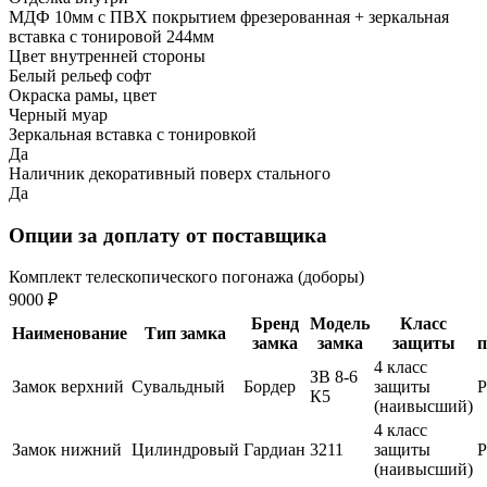
МДФ 10мм с ПВХ покрытием фрезерованная + зеркальная
вставка с тонировой 244мм
Цвет внутренней стороны
Белый рельеф софт
Окраска рамы, цвет
Черный муар
Зеркальная вставка с тонировкой
Да
Наличник декоративный поверх стального
Да
Опции за доплату от поставщика
Комплект телескопического погонажа (доборы)
9000 ₽
Бренд
Модель
Класс
Наименование
Тип замка
замка
замка
защиты
п
4 класс
ЗВ 8-6
Замок верхний
Сувальдный
Бордер
защиты
К5
(наивысший)
4 класс
Замок нижний
Цилиндровый
Гардиан
3211
защиты
(наивысший)