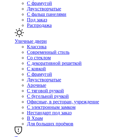
С фрамугой
Двухстворчатые
С фальш панелями
Под заказ
Распродажа
Уличные двери
Классика
Современный стиль
Со стеклом
С декоративной решеткой
С ковкой
С фрамугой
Двухстворчатые
Арочные
С тяговой ручкой
С бугельной ручкой
Офисные, в ресторан, учреждение
С электронным замком
Нестандарт под заказ
В Храм
Для больших проёмов