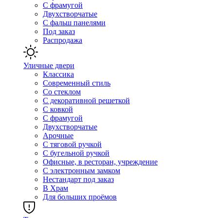
С фрамугой
Двухстворчатые
С фальш панелями
Под заказ
Распродажа
Уличные двери
Классика
Современный стиль
Со стеклом
С декоративной решеткой
С ковкой
С фрамугой
Двухстворчатые
Арочные
С тяговой ручкой
С бугельной ручкой
Офисные, в ресторан, учреждение
С электронным замком
Нестандарт под заказ
В Храм
Для больших проёмов