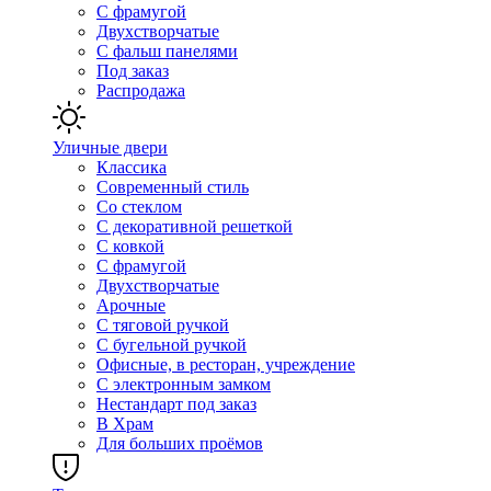
С фрамугой
Двухстворчатые
С фальш панелями
Под заказ
Распродажа
Уличные двери
Классика
Современный стиль
Со стеклом
С декоративной решеткой
С ковкой
С фрамугой
Двухстворчатые
Арочные
С тяговой ручкой
С бугельной ручкой
Офисные, в ресторан, учреждение
С электронным замком
Нестандарт под заказ
В Храм
Для больших проёмов