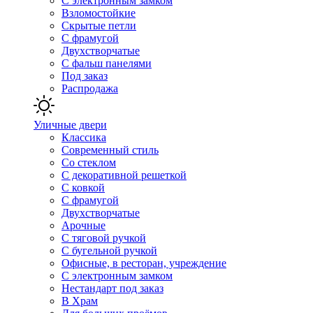
С электронным замком
Взломостойкие
Скрытые петли
С фрамугой
Двухстворчатые
С фальш панелями
Под заказ
Распродажа
Уличные двери
Классика
Современный стиль
Со стеклом
С декоративной решеткой
С ковкой
С фрамугой
Двухстворчатые
Арочные
С тяговой ручкой
С бугельной ручкой
Офисные, в ресторан, учреждение
С электронным замком
Нестандарт под заказ
В Храм