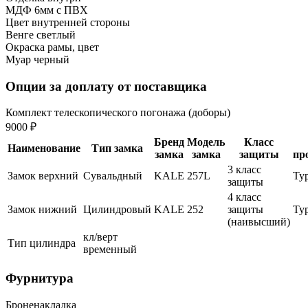
МДФ 6мм с ПВХ
Цвет внутренней стороны
Венге светлый
Окраска рамы, цвет
Муар черный
Опции за доплату от поставщика
Комплект телескопического погонажа (доборы)
9000 ₽
Бренд
Модель
Класс
Наименование
Тип замка
замка
замка
защиты
пр
3 класс
Замок верхний
Сувальдный
KALE
257L
Ту
защиты
4 класс
Замок нижний
Цилиндровый
KALE
252
защиты
Ту
(наивысший)
кл/верт
Тип цилиндра
временный
Фурнитура
Броненакладка