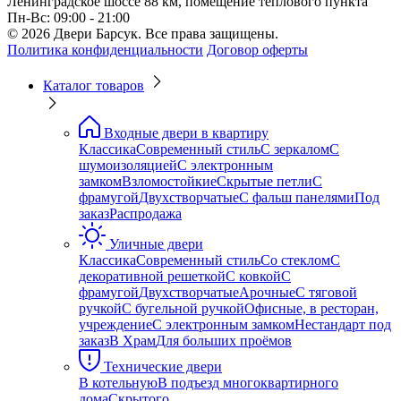
Ленинградское шоссе 88 км, помещение теплового пункта
Пн-Вс: 09:00 - 21:00
© 2026 Двери Барсук. Все права защищены.
Политика конфиденциальности
Договор оферты
Каталог товаров
Входные двери в квартиру
Классика
Современный стиль
С зеркалом
С
шумоизоляцией
С электронным
замком
Взломостойкие
Скрытые петли
С
фрамугой
Двухстворчатые
С фальш панелями
Под
заказ
Распродажа
Уличные двери
Классика
Современный стиль
Со стеклом
С
декоративной решеткой
С ковкой
С
фрамугой
Двухстворчатые
Арочные
С тяговой
ручкой
С бугельной ручкой
Офисные, в ресторан,
учреждение
С электронным замком
Нестандарт под
заказ
В Храм
Для больших проёмов
Технические двери
В котельную
В подъезд многоквартирного
дома
Скрытого