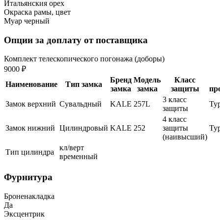
Итальянския орех
Окраска рамы, цвет
Муар черный
Опции за доплату от поставщика
Комплект телескопического погонажа (доборы)
9000 ₽
Бренд
Модель
Класс
Наименование
Тип замка
замка
замка
защиты
пр
3 класс
Замок верхний
Сувальдный
KALE
257L
Ту
защиты
4 класс
Замок нижний
Цилиндровый
KALE
252
защиты
Ту
(наивысший)
кл/верт
Тип цилиндра
временный
Фурнитура
Броненакладка
Да
Эксцентрик