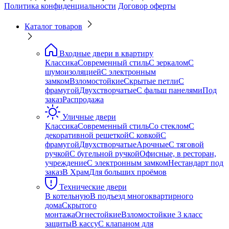
Политика конфиденциальности
Договор оферты
Каталог товаров
Входные двери в квартиру
Классика
Современный стиль
С зеркалом
С
шумоизоляцией
С электронным
замком
Взломостойкие
Скрытые петли
С
фрамугой
Двухстворчатые
С фальш панелями
Под
заказ
Распродажа
Уличные двери
Классика
Современный стиль
Со стеклом
С
декоративной решеткой
С ковкой
С
фрамугой
Двухстворчатые
Арочные
С тяговой
ручкой
С бугельной ручкой
Офисные, в ресторан,
учреждение
С электронным замком
Нестандарт под
заказ
В Храм
Для больших проёмов
Технические двери
В котельную
В подъезд многоквартирного
дома
Скрытого
монтажа
Огнестойкие
Взломостойкие 3 класс
защиты
В кассу
С клапаном для