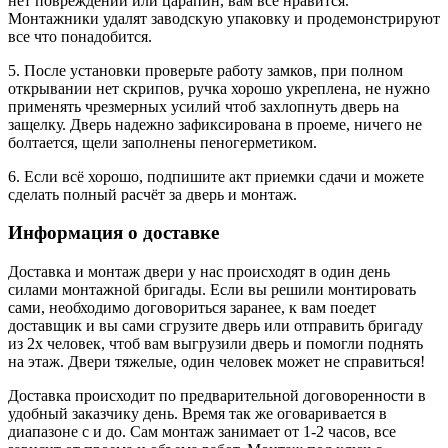
нет повреждений или царапин, вам все нравится.
Монтажники удалят заводскую упаковку и продемонстрируют
все что понадобится.
5. После установки проверьте работу замков, при полном
открывании нет скрипов, ручка хорошо укреплена, не нужно
применять чрезмерных усилий чтоб захлопнуть дверь на
защелку. Дверь надежно зафиксирована в проеме, ничего не
болтается, щели заполнены пеногерметиком.
6. Если всё хорошо, подпишите акт приемки сдачи и можете
сделать полный расчёт за дверь и монтаж.
Информация о доставке
Доставка и монтаж двери у нас происходят в один день
силами монтажной бригады. Если вы решили монтировать
сами, необходимо договориться заранее, к вам поедет
доставщик и вы сами сгрузите дверь или отправить бригаду
из 2х человек, чтоб вам выгрузили дверь и помогли поднять
на этаж. Двери тяжелые, один человек может не справиться!
Доставка происходит по предварительной договоренности в
удобный заказчику день. Время так же оговаривается в
диапазоне с и до. Сам монтаж занимает от 1-2 часов, все