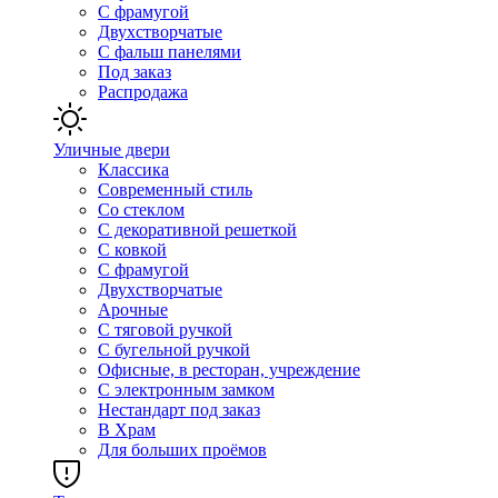
С фрамугой
Двухстворчатые
С фальш панелями
Под заказ
Распродажа
Уличные двери
Классика
Современный стиль
Со стеклом
С декоративной решеткой
С ковкой
С фрамугой
Двухстворчатые
Арочные
С тяговой ручкой
С бугельной ручкой
Офисные, в ресторан, учреждение
С электронным замком
Нестандарт под заказ
В Храм
Для больших проёмов