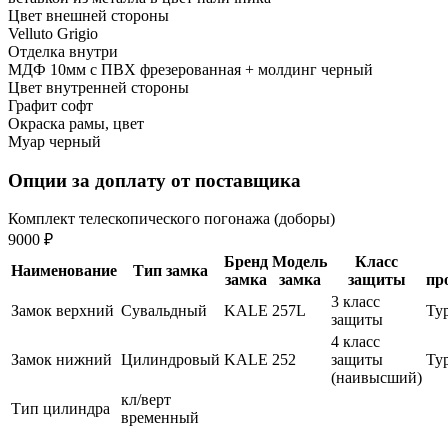
Цвет внешней стороны
Velluto Grigio
Отделка внутри
МДФ 10мм с ПВХ фрезерованная + молдинг черный
Цвет внутренней стороны
Графит софт
Окраска рамы, цвет
Муар черный
Опции за доплату от поставщика
Комплект телескопического погонажа (доборы)
9000 ₽
Бренд
Модель
Класс
Наименование
Тип замка
замка
замка
защиты
пр
3 класс
Замок верхний
Сувальдный
KALE
257L
Ту
защиты
4 класс
Замок нижний
Цилиндровый
KALE
252
защиты
Ту
(наивысший)
кл/верт
Тип цилиндра
временный