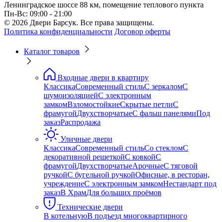
Ленинградское шоссе 88 км, помещение теплового пункта
Пн-Вс: 09:00 - 21:00
© 2026 Двери Барсук. Все права защищены.
Политика конфиденциальности
Договор оферты
Каталог товаров
Входные двери в квартиру
Классика
Современный стиль
С зеркалом
С
шумоизоляцией
С электронным
замком
Взломостойкие
Скрытые петли
С
фрамугой
Двухстворчатые
С фальш панелями
Под
заказ
Распродажа
Уличные двери
Классика
Современный стиль
Со стеклом
С
декоративной решеткой
С ковкой
С
фрамугой
Двухстворчатые
Арочные
С тяговой
ручкой
С бугельной ручкой
Офисные, в ресторан,
учреждение
С электронным замком
Нестандарт под
заказ
В Храм
Для больших проёмов
Технические двери
В котельную
В подъезд многоквартирного