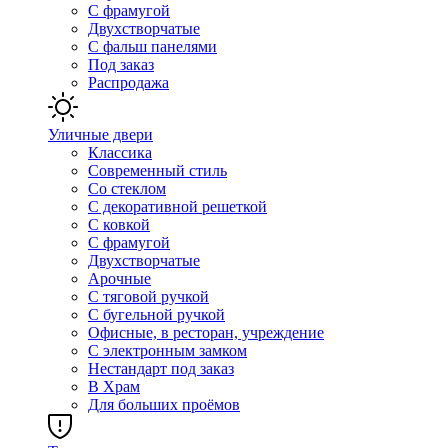
С фрамугой
Двухстворчатые
С фальш панелями
Под заказ
Распродажа
Уличные двери
Классика
Современный стиль
Со стеклом
С декоративной решеткой
С ковкой
С фрамугой
Двухстворчатые
Арочные
С тяговой ручкой
С бугельной ручкой
Офисные, в ресторан, учреждение
С электронным замком
Нестандарт под заказ
В Храм
Для больших проёмов