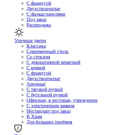
С фрамугой
Двухстворчатые
С фальш панелями
Под заказ
Распродажа
Уличные двери
Классика
Современный стиль
Со стеклом
С декоративной решеткой
С ковкой
С фрамугой
Двухстворчатые
Арочные
С тяговой ручкой
С бугельной ручкой
Офисные, в ресторан, учреждение
С электронным замком
Нестандарт под заказ
В Храм
Для больших проёмов