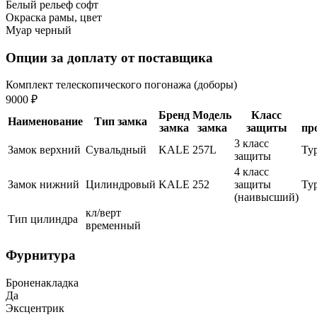
Белый рельеф софт
Окраска рамы, цвет
Муар черный
Опции за доплату от поставщика
Комплект телескопического погонажа (доборы)
9000 ₽
Бренд
Модель
Класс
Наименование
Тип замка
замка
замка
защиты
пр
3 класс
Замок верхний
Сувальдный
KALE
257L
Ту
защиты
4 класс
Замок нижний
Цилиндровый
KALE
252
защиты
Ту
(наивысший)
кл/верт
Тип цилиндра
временный
Фурнитура
Броненакладка
Да
Эксцентрик