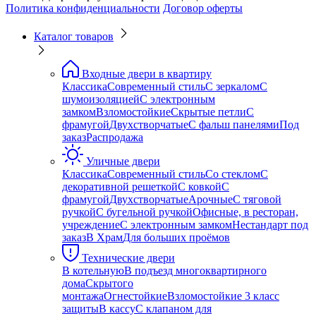
Политика конфиденциальности
Договор оферты
Каталог товаров
Входные двери в квартиру
Классика
Современный стиль
С зеркалом
С
шумоизоляцией
С электронным
замком
Взломостойкие
Скрытые петли
С
фрамугой
Двухстворчатые
С фальш панелями
Под
заказ
Распродажа
Уличные двери
Классика
Современный стиль
Со стеклом
С
декоративной решеткой
С ковкой
С
фрамугой
Двухстворчатые
Арочные
С тяговой
ручкой
С бугельной ручкой
Офисные, в ресторан,
учреждение
С электронным замком
Нестандарт под
заказ
В Храм
Для больших проёмов
Технические двери
В котельную
В подъезд многоквартирного
дома
Скрытого
монтажа
Огнестойкие
Взломостойкие 3 класс
защиты
В кассу
С клапаном для