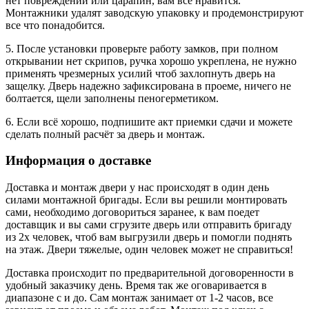
нет повреждений или царапин, вам все нравится.
Монтажники удалят заводскую упаковку и продемонстрируют
все что понадобится.
5. После установки проверьте работу замков, при полном
открывании нет скрипов, ручка хорошо укреплена, не нужно
применять чрезмерных усилий чтоб захлопнуть дверь на
защелку. Дверь надежно зафиксирована в проеме, ничего не
болтается, щели заполнены пеногерметиком.
6. Если всё хорошо, подпишите акт приемки сдачи и можете
сделать полный расчёт за дверь и монтаж.
Информация о доставке
Доставка и монтаж двери у нас происходят в один день
силами монтажной бригады. Если вы решили монтировать
сами, необходимо договориться заранее, к вам поедет
доставщик и вы сами сгрузите дверь или отправить бригаду
из 2х человек, чтоб вам выгрузили дверь и помогли поднять
на этаж. Двери тяжелые, один человек может не справиться!
Доставка происходит по предварительной договоренности в
удобный заказчику день. Время так же оговаривается в
диапазоне с и до. Сам монтаж занимает от 1-2 часов, все