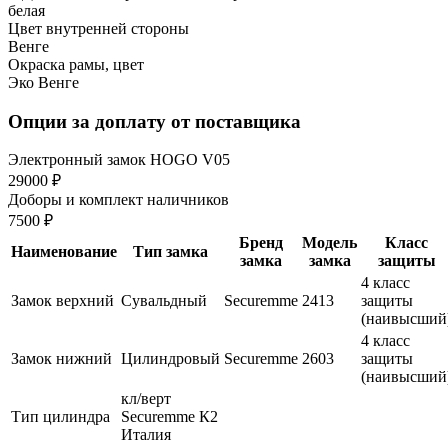
белая
Цвет внутренней стороны
Венге
Окраска рамы, цвет
Эко Венге
Опции за доплату от поставщика
Электронный замок HOGO V05
29000 ₽
Доборы и комплект наличников
7500 ₽
Бренд
Модель
Класс
Наименование
Тип замка
замка
замка
защиты
4 класс
Замок верхний
Сувальдный
Securemme
2413
защиты
(наивысший
4 класс
Замок нижний
Цилиндровый
Securemme
2603
защиты
(наивысший
кл/верт
Тип цилиндра
Securemme К2
Италия