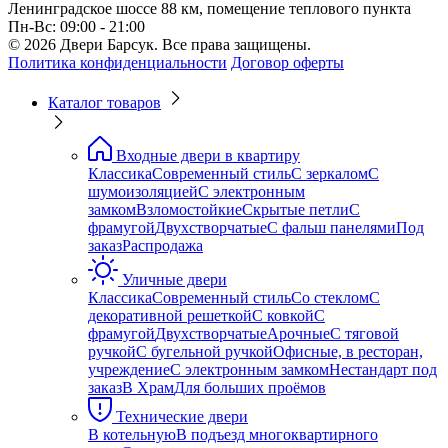
Ленинградское шоссе 88 км, помещение теплового пункта
Пн-Вс: 09:00 - 21:00
© 2026 Двери Барсук. Все права защищены.
Политика конфиденциальности
Договор оферты
Каталог товаров
Входные двери в квартиру
Классика
Современный стиль
С зеркалом
С
шумоизоляцией
С электронным
замком
Взломостойкие
Скрытые петли
С
фрамугой
Двухстворчатые
С фальш панелями
Под
заказ
Распродажа
Уличные двери
Классика
Современный стиль
Со стеклом
С
декоративной решеткой
С ковкой
С
фрамугой
Двухстворчатые
Арочные
С тяговой
ручкой
С бугельной ручкой
Офисные, в ресторан,
учреждение
С электронным замком
Нестандарт под
заказ
В Храм
Для больших проёмов
Технические двери
В котельную
В подъезд многоквартирного