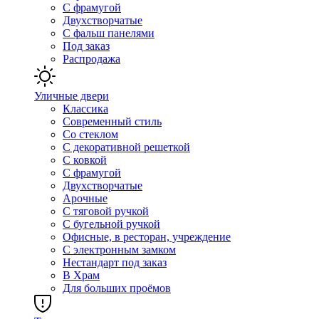
С фрамугой
Двухстворчатые
С фальш панелями
Под заказ
Распродажа
Уличные двери
Классика
Современный стиль
Со стеклом
С декоративной решеткой
С ковкой
С фрамугой
Двухстворчатые
Арочные
С тяговой ручкой
С бугельной ручкой
Офисные, в ресторан, учреждение
С электронным замком
Нестандарт под заказ
В Храм
Для больших проёмов