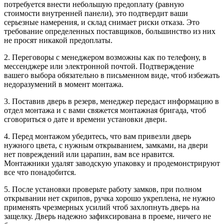
потребуется внести небольшую предоплату (равную
стоимости внутренней панели), это подтвердит ваши
серьезные намерения, и склад снимает риски отказа. Это
требование определенных поставщиков, большинство из них
не просят никакой предоплаты.
2. Переговоры с менеджером возможны как по телефону, в
мессенджере или электронной почтой. Подтверждение
вашего выбора обязательно в письменном виде, чтоб избежать
недоразумений в момент монтажа.
3. Поставив дверь в резерв, менеджер передаст информацию в
отдел монтажа и с вами свяжется монтажная бригада, чтоб
сговориться о дате и времени установки двери.
4. Перед монтажом убедитесь, что вам привезли дверь
нужного цвета, с нужным открыванием, замками, на двери
нет повреждений или царапин, вам все нравится.
Монтажники удалят заводскую упаковку и продемонстрируют
все что понадобится.
5. После установки проверьте работу замков, при полном
открывании нет скрипов, ручка хорошо укреплена, не нужно
применять чрезмерных усилий чтоб захлопнуть дверь на
защелку. Дверь надежно зафиксирована в проеме, ничего не