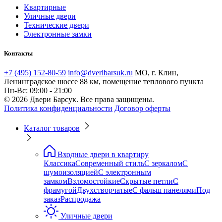
Квартирные
Уличные двери
Технические двери
Электронные замки
Контакты
+7 (495) 152-80-59
info@dveribarsuk.ru
МО, г. Клин,
Ленинградское шоссе 88 км, помещение теплового пункта
Пн-Вс: 09:00 - 21:00
© 2026 Двери Барсук. Все права защищены.
Политика конфиденциальности
Договор оферты
Каталог товаров
Входные двери в квартиру
Классика
Современный стиль
С зеркалом
С
шумоизоляцией
С электронным
замком
Взломостойкие
Скрытые петли
С
фрамугой
Двухстворчатые
С фальш панелями
Под
заказ
Распродажа
Уличные двери