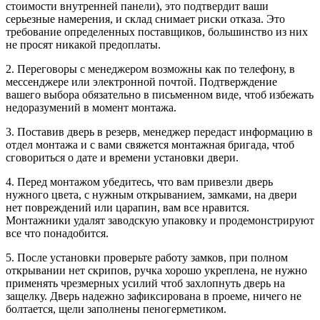
стоимости внутренней панели), это подтвердит ваши
серьезные намерения, и склад снимает риски отказа. Это
требование определенных поставщиков, большинство из них
не просят никакой предоплаты.
2. Переговоры с менеджером возможны как по телефону, в
мессенджере или электронной почтой. Подтверждение
вашего выбора обязательно в письменном виде, чтоб избежать
недоразумений в момент монтажа.
3. Поставив дверь в резерв, менеджер передаст информацию в
отдел монтажа и с вами свяжется монтажная бригада, чтоб
сговориться о дате и времени установки двери.
4. Перед монтажом убедитесь, что вам привезли дверь
нужного цвета, с нужным открыванием, замками, на двери
нет повреждений или царапин, вам все нравится.
Монтажники удалят заводскую упаковку и продемонстрируют
все что понадобится.
5. После установки проверьте работу замков, при полном
открывании нет скрипов, ручка хорошо укреплена, не нужно
применять чрезмерных усилий чтоб захлопнуть дверь на
защелку. Дверь надежно зафиксирована в проеме, ничего не
болтается, щели заполнены пеногерметиком.