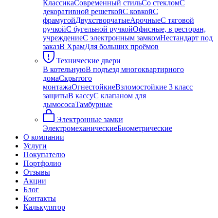
Классика
Современный стиль
Со стеклом
С
декоративной решеткой
С ковкой
С
фрамугой
Двухстворчатые
Арочные
С тяговой
ручкой
С бугельной ручкой
Офисные, в ресторан,
учреждение
С электронным замком
Нестандарт под
заказ
В Храм
Для больших проёмов
Технические двери
В котельную
В подъезд многоквартирного
дома
Скрытого
монтажа
Огнестойкие
Взломостойкие 3 класс
защиты
В кассу
С клапаном для
дымососа
Тамбурные
Электронные замки
Электромеханические
Биометрические
О компании
Услуги
Покупателю
Портфолио
Отзывы
Акции
Блог
Контакты
Калькулятор