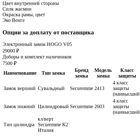
Цвет внутренней стороны
Силк жасмин
Окраска рамы, цвет
Эко Венге
Опции за доплату от поставщика
Электронный замок HOGO V05
29000 ₽
Доборы и комплект наличников
7500 ₽
Бренд
Модель
Класс
Наименование
Тип замка
замка
замка
защиты
4 класс
Замок верхний
Сувальдный
Securemme
2413
защиты
(наивысший
4 класс
Замок нижний
Цилиндровый
Securemme
2603
защиты
(наивысший
кл/верт
Тип цилиндра
Securemme К2
Италия