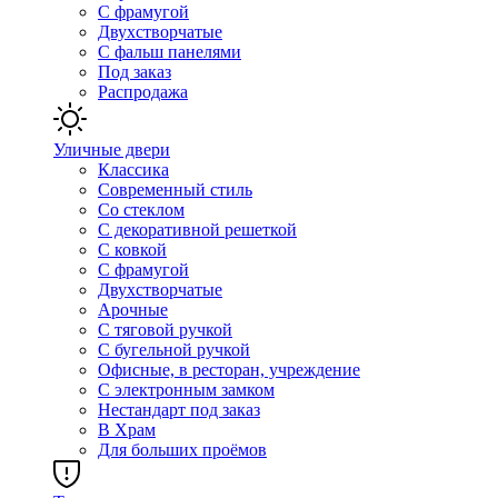
С фрамугой
Двухстворчатые
С фальш панелями
Под заказ
Распродажа
Уличные двери
Классика
Современный стиль
Со стеклом
С декоративной решеткой
С ковкой
С фрамугой
Двухстворчатые
Арочные
С тяговой ручкой
С бугельной ручкой
Офисные, в ресторан, учреждение
С электронным замком
Нестандарт под заказ
В Храм
Для больших проёмов