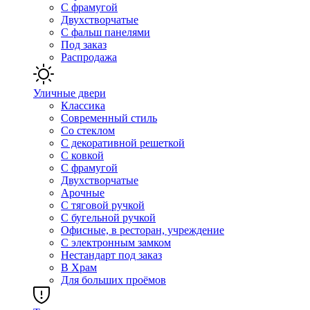
С фрамугой
Двухстворчатые
С фальш панелями
Под заказ
Распродажа
Уличные двери
Классика
Современный стиль
Со стеклом
С декоративной решеткой
С ковкой
С фрамугой
Двухстворчатые
Арочные
С тяговой ручкой
С бугельной ручкой
Офисные, в ресторан, учреждение
С электронным замком
Нестандарт под заказ
В Храм
Для больших проёмов