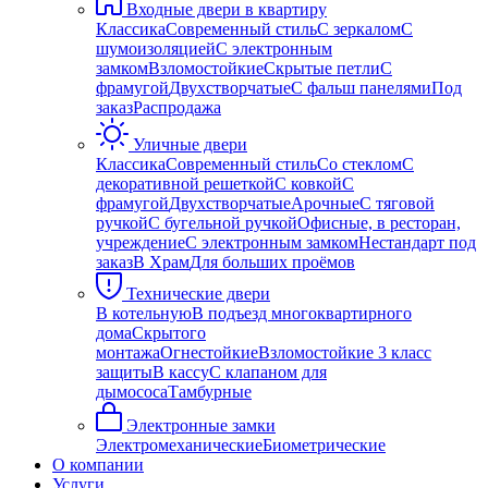
Входные двери в квартиру
Классика
Современный стиль
С зеркалом
С
шумоизоляцией
С электронным
замком
Взломостойкие
Скрытые петли
С
фрамугой
Двухстворчатые
С фальш панелями
Под
заказ
Распродажа
Уличные двери
Классика
Современный стиль
Со стеклом
С
декоративной решеткой
С ковкой
С
фрамугой
Двухстворчатые
Арочные
С тяговой
ручкой
С бугельной ручкой
Офисные, в ресторан,
учреждение
С электронным замком
Нестандарт под
заказ
В Храм
Для больших проёмов
Технические двери
В котельную
В подъезд многоквартирного
дома
Скрытого
монтажа
Огнестойкие
Взломостойкие 3 класс
защиты
В кассу
С клапаном для
дымососа
Тамбурные
Электронные замки
Электромеханические
Биометрические
О компании
Услуги