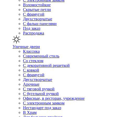
С электронным замком
Взломостойкие
Скрытые петли
С фрамугой
Двухстворчатые
С фальш панелями
Под заказ
Распродажа
Уличные двери
Классика
Современный стиль
Со стеклом
С декоративной решеткой
С ковкой
С фрамугой
Двухстворчатые
Арочные
С тяговой ручкой
С бугельной ручкой
Офисные, в ресторан, учреждение
С электронным замком
Нестандарт под заказ
В Храм