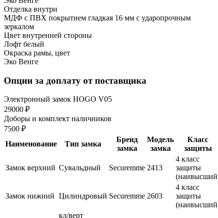
Эко Венге
Отделка внутри
МДФ с ПВХ покрытием гладкая 16 мм с ударопрочным
зеркалом
Цвет внутренней стороны
Лофт белый
Окраска рамы, цвет
Эко Венге
Опции за доплату от поставщика
Электронный замок HOGO V05
29000 ₽
Доборы и комплект наличников
7500 ₽
Бренд
Модель
Класс
Наименование
Тип замка
замка
замка
защиты
4 класс
Замок верхний
Сувальдный
Securemme
2413
защиты
(наивысший
4 класс
Замок нижний
Цилиндровый
Securemme
2603
защиты
(наивысший
кл/верт