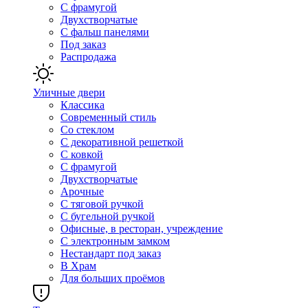
С фрамугой
Двухстворчатые
С фальш панелями
Под заказ
Распродажа
Уличные двери
Классика
Современный стиль
Со стеклом
С декоративной решеткой
С ковкой
С фрамугой
Двухстворчатые
Арочные
С тяговой ручкой
С бугельной ручкой
Офисные, в ресторан, учреждение
С электронным замком
Нестандарт под заказ
В Храм
Для больших проёмов