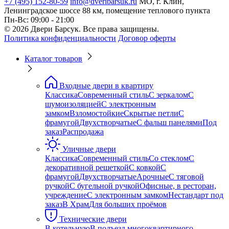
+7 (495) 152-80-59
info@dveribarsuk.ru
МО, г. Клин,
Ленинградское шоссе 88 км, помещение теплового пункта
Пн-Вс: 09:00 - 21:00
© 2026 Двери Барсук. Все права защищены.
Политика конфиденциальности
Договор оферты
Каталог товаров
Входные двери в квартиру
Классика
Современный стиль
С зеркалом
С
шумоизоляцией
С электронным
замком
Взломостойкие
Скрытые петли
С
фрамугой
Двухстворчатые
С фальш панелями
Под
заказ
Распродажа
Уличные двери
Классика
Современный стиль
Со стеклом
С
декоративной решеткой
С ковкой
С
фрамугой
Двухстворчатые
Арочные
С тяговой
ручкой
С бугельной ручкой
Офисные, в ресторан,
учреждение
С электронным замком
Нестандарт под
заказ
В Храм
Для больших проёмов
Технические двери
В котельную
В подъезд многоквартирного