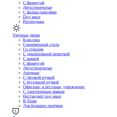
С фрамугой
Двухстворчатые
С фальш панелями
Под заказ
Распродажа
Уличные двери
Классика
Современный стиль
Со стеклом
С декоративной решеткой
С ковкой
С фрамугой
Двухстворчатые
Арочные
С тяговой ручкой
С бугельной ручкой
Офисные, в ресторан, учреждение
С электронным замком
Нестандарт под заказ
В Храм
Для больших проёмов