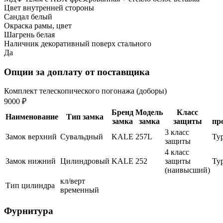
Цвет внутренней стороны
Сандал белый
Окраска рамы, цвет
Шагрень белая
Наличник декоративный поверх стального
Да
Опции за доплату от поставщика
Комплект телескопического погонажа (доборы)
9000 ₽
Бренд
Модель
Класс
Наименование
Тип замка
замка
замка
защиты
пр
3 класс
Замок верхний
Сувальдный
KALE
257L
Ту
защиты
4 класс
Замок нижний
Цилиндровый
KALE
252
защиты
Ту
(наивысший)
кл/верт
Тип цилиндра
временный
Фурнитура