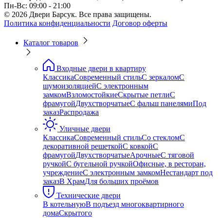
Пн-Вс: 09:00 - 21:00
© 2026 Двери Барсук. Все права защищены.
Политика конфиденциальности
Договор оферты
Каталог товаров
Входные двери в квартиру
Классика
Современный стиль
С зеркалом
С
шумоизоляцией
С электронным
замком
Взломостойкие
Скрытые петли
С
фрамугой
Двухстворчатые
С фальш панелями
Под
заказ
Распродажа
Уличные двери
Классика
Современный стиль
Со стеклом
С
декоративной решеткой
С ковкой
С
фрамугой
Двухстворчатые
Арочные
С тяговой
ручкой
С бугельной ручкой
Офисные, в ресторан,
учреждение
С электронным замком
Нестандарт под
заказ
В Храм
Для больших проёмов
Технические двери
В котельную
В подъезд многоквартирного
дома
Скрытого