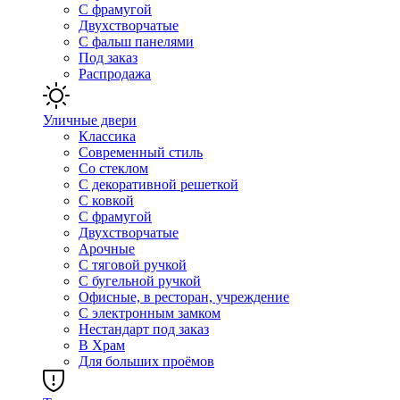
С фрамугой
Двухстворчатые
С фальш панелями
Под заказ
Распродажа
Уличные двери
Классика
Современный стиль
Со стеклом
С декоративной решеткой
С ковкой
С фрамугой
Двухстворчатые
Арочные
С тяговой ручкой
С бугельной ручкой
Офисные, в ресторан, учреждение
С электронным замком
Нестандарт под заказ
В Храм
Для больших проёмов