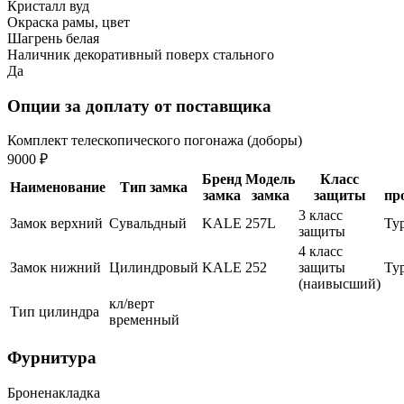
Кристалл вуд
Окраска рамы, цвет
Шагрень белая
Наличник декоративный поверх стального
Да
Опции за доплату от поставщика
Комплект телескопического погонажа (доборы)
9000 ₽
Бренд
Модель
Класс
Наименование
Тип замка
замка
замка
защиты
пр
3 класс
Замок верхний
Сувальдный
KALE
257L
Ту
защиты
4 класс
Замок нижний
Цилиндровый
KALE
252
защиты
Ту
(наивысший)
кл/верт
Тип цилиндра
временный
Фурнитура
Броненакладка