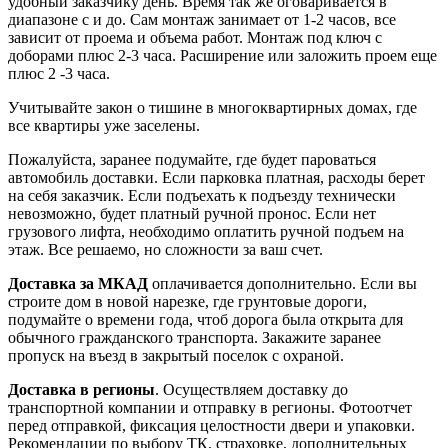
удобный заказчику день. Время так же оговаривается в
диапазоне с и до. Сам монтаж занимает от 1-2 часов, все
зависит от проема и объема работ. Монтаж под ключ с
доборами плюс 2-3 часа. Расширение или заложить проем еще
плюс 2 -3 часа.
Учитывайте закон о тишине в многоквартирных домах, где
все квартиры уже заселены.
Пожалуйста, заранее подумайте, где будет пароваться
автомобиль доставки. Если парковка платная, расходы берет
на себя заказчик. Если подъехать к подъезду технически
невозможно, будет платный ручной пронос. Если нет
грузового лифта, необходимо оплатить ручной подъем на
этаж. Все решаемо, но сложности за ваш счет.
Доставка за МКАД
оплачивается дополнительно. Если вы
строите дом в новой нарезке, где грунтовые дороги,
подумайте о времени года, чтоб дорога была открыта для
обычного гражданского транспорта. Закажите заранее
пропуск на въезд в закрытый поселок с охраной.
Доставка в регионы
. Осуществляем доставку до
транспортной компании и отправку в регионы. Фотоотчет
перед отправкой, фиксация целостности двери и упаковки.
Рекомендации по выбору ТК, страховке, дополнительных