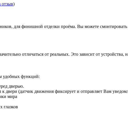
а отзыв
)
иков, для финишной отделки проёма. Вы можете смонтировать д
ачительно отличаться от реальных. Это зависит от устройства, 
ом удобных функций:
еред дверью.
ил к двери (датчик движения фиксирует и отправляет Вам уведом
чки мира
х глазков