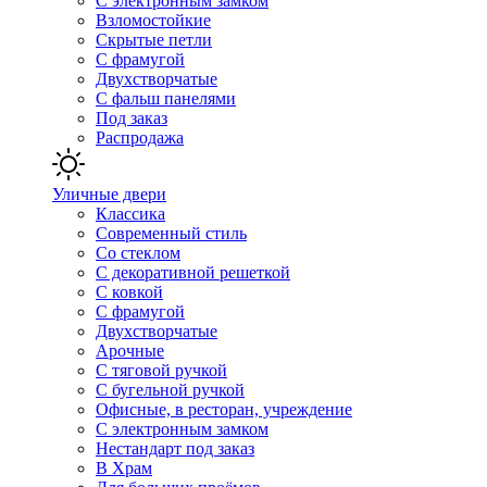
С электронным замком
Взломостойкие
Скрытые петли
С фрамугой
Двухстворчатые
С фальш панелями
Под заказ
Распродажа
Уличные двери
Классика
Современный стиль
Со стеклом
С декоративной решеткой
С ковкой
С фрамугой
Двухстворчатые
Арочные
С тяговой ручкой
С бугельной ручкой
Офисные, в ресторан, учреждение
С электронным замком
Нестандарт под заказ
В Храм