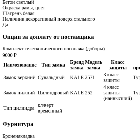
Бетон светлый
Окраска рамы, цвет
Шагрень белая
Наличник декоративный поверх стального
Да
Опции за доплату от поставщика
Комплект телескопического погонажа (доборы)
9000 ₽
Бренд
Модель
Класс
Наименование
Тип замка
замка
замка
защиты
пр
3 класс
Замок верхний
Сувальдный
KALE
257L
Ту
защиты
4 класс
Замок нижний
Цилиндровый
KALE
252
защиты
Ту
(наивысший)
кл/верт
Тип цилиндра
временный
Фурнитура
Броненакладка