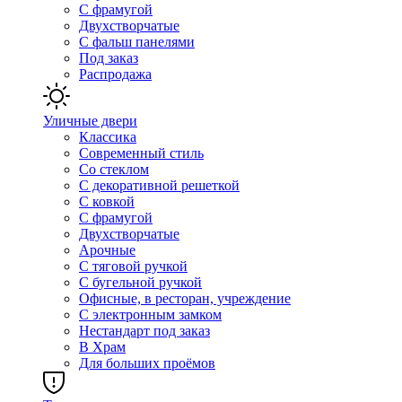
С фрамугой
Двухстворчатые
С фальш панелями
Под заказ
Распродажа
Уличные двери
Классика
Современный стиль
Со стеклом
С декоративной решеткой
С ковкой
С фрамугой
Двухстворчатые
Арочные
С тяговой ручкой
С бугельной ручкой
Офисные, в ресторан, учреждение
С электронным замком
Нестандарт под заказ
В Храм
Для больших проёмов