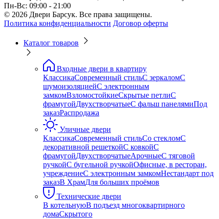
Пн-Вс: 09:00 - 21:00
© 2026 Двери Барсук. Все права защищены.
Политика конфиденциальности
Договор оферты
Каталог товаров
Входные двери в квартиру
Классика
Современный стиль
С зеркалом
С
шумоизоляцией
С электронным
замком
Взломостойкие
Скрытые петли
С
фрамугой
Двухстворчатые
С фальш панелями
Под
заказ
Распродажа
Уличные двери
Классика
Современный стиль
Со стеклом
С
декоративной решеткой
С ковкой
С
фрамугой
Двухстворчатые
Арочные
С тяговой
ручкой
С бугельной ручкой
Офисные, в ресторан,
учреждение
С электронным замком
Нестандарт под
заказ
В Храм
Для больших проёмов
Технические двери
В котельную
В подъезд многоквартирного
дома
Скрытого