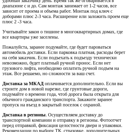
удобный заказчику день. Время так же оговаривается в
диапазоне с и до. Сам монтаж занимает от 1-2 часов, все
зависит от проема и объема работ. Монтаж под ключ с
доборами плюс 2-3 часа. Расширение или заложить проем еще
плюс 2 -3 часа.
Учитывайте закон о тишине в многоквартирных домах, где
все квартиры уже заселены.
Пожалуйста, заранее подумайте, где будет пароваться
автомобиль доставки. Если парковка платная, расходы берет
на себя заказчик. Если подъехать к подъезду технически
невозможно, будет платный ручной пронос. Если нет
грузового лифта, необходимо оплатить ручной подъем на
этаж. Все решаемо, но сложности за ваш счет.
Доставка за МКАД
оплачивается дополнительно. Если вы
строите дом в новой нарезке, где грунтовые дороги,
подумайте о времени года, чтоб дорога была открыта для
обычного гражданского транспорта. Закажите заранее
пропуск на въезд в закрытый поселок с охраной.
Доставка в регионы
. Осуществляем доставку до
транспортной компании и отправку в регионы. Фотоотчет
перед отправкой, фиксация целостности двери и упаковки.
Рекомендации по выбору ТК, страховке, дополнительных