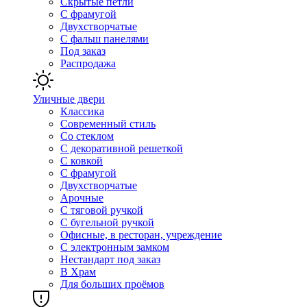
Скрытые петли
С фрамугой
Двухстворчатые
С фальш панелями
Под заказ
Распродажа
Уличные двери
Классика
Современный стиль
Со стеклом
С декоративной решеткой
С ковкой
С фрамугой
Двухстворчатые
Арочные
С тяговой ручкой
С бугельной ручкой
Офисные, в ресторан, учреждение
С электронным замком
Нестандарт под заказ
В Храм
Для больших проёмов