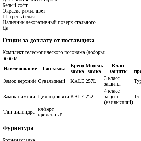
Белый софт
Окраска рамы, цвет
Шагрень белая
Наличник декоративный поверх стального
Да
Опции за доплату от поставщика
Комплект телескопического погонажа (доборы)
9000 ₽
Бренд
Модель
Класс
Наименование
Тип замка
замка
замка
защиты
пр
3 класс
Замок верхний
Сувальдный
KALE
257L
Ту
защиты
4 класс
Замок нижний
Цилиндровый
KALE
252
защиты
Ту
(наивысший)
кл/верт
Тип цилиндра
временный
Фурнитура
Броненакладка