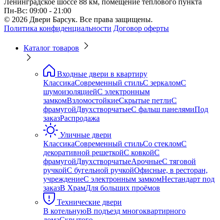
Ленинградское шоссе 88 км, помещение теплового пункта
Пн-Вс: 09:00 - 21:00
© 2026 Двери Барсук. Все права защищены.
Политика конфиденциальности
Договор оферты
Каталог товаров
Входные двери в квартиру
Классика
Современный стиль
С зеркалом
С
шумоизоляцией
С электронным
замком
Взломостойкие
Скрытые петли
С
фрамугой
Двухстворчатые
С фальш панелями
Под
заказ
Распродажа
Уличные двери
Классика
Современный стиль
Со стеклом
С
декоративной решеткой
С ковкой
С
фрамугой
Двухстворчатые
Арочные
С тяговой
ручкой
С бугельной ручкой
Офисные, в ресторан,
учреждение
С электронным замком
Нестандарт под
заказ
В Храм
Для больших проёмов
Технические двери
В котельную
В подъезд многоквартирного
дома
Скрытого