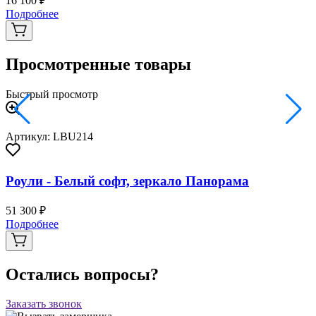
16 100 ₽
2
Подробнее
Просмотренные товары
Быстрый просмотр
Артикул: LBU214
Роули - Белый софт, зеркало Панорама
51 300 ₽
Подробнее
Остались вопросы?
Заказать звонок