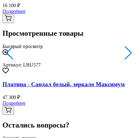
16 100 ₽
2
Подробнее
Просмотренные товары
Быстрый просмотр
Артикул: LBU577
Платина - Сандал белый, зеркало Максимум
47 300 ₽
Подробнее
Остались вопросы?
Заказать звонок