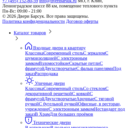
+7 (495) 152-80-59
info@dveribarsuk.ru
МО, г. Клин,
Ленинградское шоссе 88 км, помещение теплового пункта
Пн-Вс: 09:00 - 21:00
© 2026 Двери Барсук. Все права защищены.
Политика конфиденциальности
Договор оферты
Каталог товаров
Входные двери в квартиру
Классика
Современный стиль
С зеркалом
С
шумоизоляцией
С электронным
замком
Взломостойкие
Скрытые петли
С
фрамугой
Двухстворчатые
С фальш панелями
Под
заказ
Распродажа
Уличные двери
Классика
Современный стиль
Со стеклом
С
декоративной решеткой
С ковкой
С
фрамугой
Двухстворчатые
Арочные
С тяговой
ручкой
С бугельной ручкой
Офисные, в ресторан,
учреждение
С электронным замком
Нестандарт под
заказ
В Храм
Для больших проёмов
Технические двери
В котельную
В подъезд многоквартирного