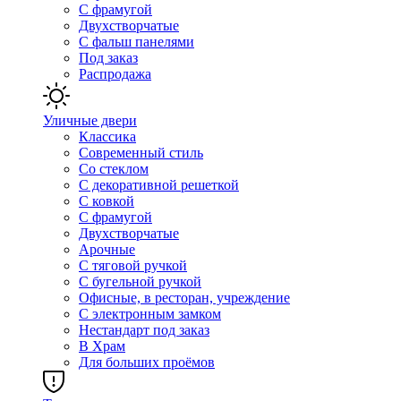
С фрамугой
Двухстворчатые
С фальш панелями
Под заказ
Распродажа
Уличные двери
Классика
Современный стиль
Со стеклом
С декоративной решеткой
С ковкой
С фрамугой
Двухстворчатые
Арочные
С тяговой ручкой
С бугельной ручкой
Офисные, в ресторан, учреждение
С электронным замком
Нестандарт под заказ
В Храм
Для больших проёмов