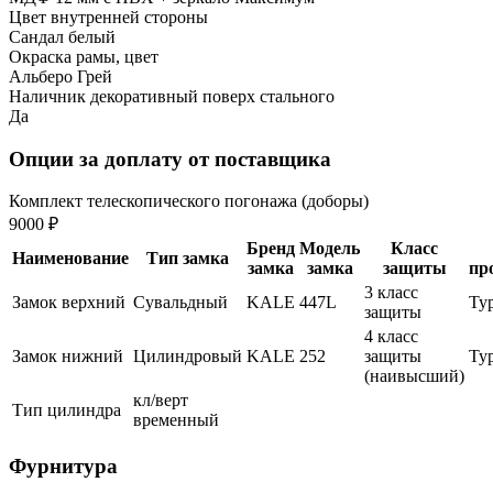
Цвет внутренней стороны
Сандал белый
Окраска рамы, цвет
Альберо Грей
Наличник декоративный поверх стального
Да
Опции за доплату от поставщика
Комплект телескопического погонажа (доборы)
9000 ₽
Бренд
Модель
Класс
Наименование
Тип замка
замка
замка
защиты
пр
3 класс
Замок верхний
Сувальдный
KALE
447L
Ту
защиты
4 класс
Замок нижний
Цилиндровый
KALE
252
защиты
Ту
(наивысший)
кл/верт
Тип цилиндра
временный
Фурнитура