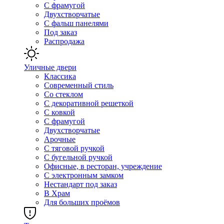
С фрамугой
Двухстворчатые
С фальш панелями
Под заказ
Распродажа
Уличные двери
Классика
Современный стиль
Со стеклом
С декоративной решеткой
С ковкой
С фрамугой
Двухстворчатые
Арочные
С тяговой ручкой
С бугельной ручкой
Офисные, в ресторан, учреждение
С электронным замком
Нестандарт под заказ
В Храм
Для больших проёмов