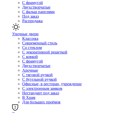
С фрамугой
Двухстворчатые
С фальш панелями
Под заказ
Распродажа
Уличные двери
Классика
Современный стиль
Со стеклом
С декоративной решеткой
С ковкой
С фрамугой
Двухстворчатые
Арочные
С тяговой ручкой
С бугельной ручкой
Офисные, в ресторан, учреждение
С электронным замком
Нестандарт под заказ
В Храм
Для больших проёмов