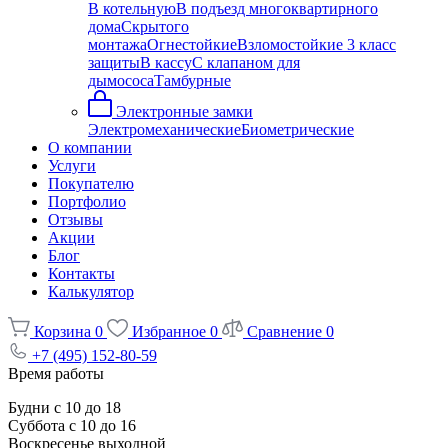
В котельную
В подъезд многоквартирного
дома
Скрытого
монтажа
Огнестойкие
Взломостойкие 3 класс
защиты
В кассу
С клапаном для
дымососа
Тамбурные
Электронные замки
Электромеханические
Биометрические
О компании
Услуги
Покупателю
Портфолио
Отзывы
Акции
Блог
Контакты
Калькулятор
Корзина
0
Избранное
0
Сравнение
0
+7 (495) 152-80-59
Время работы
Будни с 10 до 18
Суббота с 10 до 16
Воскресенье выходной