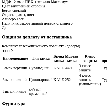
МДФ 12 мм с ПВХ + зеркало Максимум
Цвет внутренней стороны
Бетон светлый
Окраска рамы, цвет
Альберо Грей
Наличник декоративный поверх стального
Да
Опции за доплату от поставщика
Комплект телескопического погонажа (доборы)
9000 ₽
Бренд
Модель
Класс
Наименование
Тип замка
замка
замка
защиты
пр
3 класс
Замок верхний
Сувальдный
KALE
447L
Ту
защиты
4 класс
Замок нижний
Цилиндровый
KALE
252
защиты
Ту
(наивысший)
кл/верт
Тип цилиндра
временный
Фурнитура