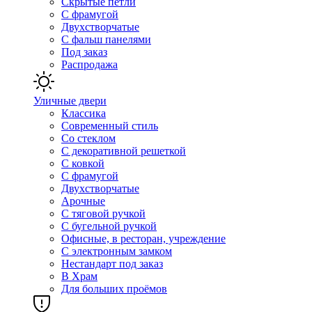
Скрытые петли
С фрамугой
Двухстворчатые
С фальш панелями
Под заказ
Распродажа
Уличные двери
Классика
Современный стиль
Со стеклом
С декоративной решеткой
С ковкой
С фрамугой
Двухстворчатые
Арочные
С тяговой ручкой
С бугельной ручкой
Офисные, в ресторан, учреждение
С электронным замком
Нестандарт под заказ
В Храм
Для больших проёмов