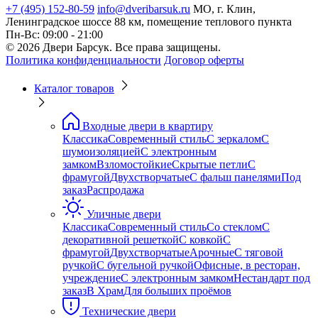
+7 (495) 152-80-59
info@dveribarsuk.ru
МО, г. Клин,
Ленинградское шоссе 88 км, помещение теплового пункта
Пн-Вс: 09:00 - 21:00
© 2026 Двери Барсук. Все права защищены.
Политика конфиденциальности
Договор оферты
Каталог товаров
Входные двери в квартиру
Классика
Современный стиль
С зеркалом
С
шумоизоляцией
С электронным
замком
Взломостойкие
Скрытые петли
С
фрамугой
Двухстворчатые
С фальш панелями
Под
заказ
Распродажа
Уличные двери
Классика
Современный стиль
Со стеклом
С
декоративной решеткой
С ковкой
С
фрамугой
Двухстворчатые
Арочные
С тяговой
ручкой
С бугельной ручкой
Офисные, в ресторан,
учреждение
С электронным замком
Нестандарт под
заказ
В Храм
Для больших проёмов
Технические двери