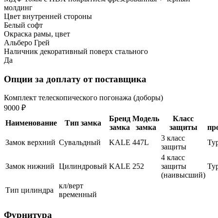
молдинг
Цвет внутренней стороны
Белый софт
Окраска рамы, цвет
Альберо Грей
Наличник декоративный поверх стального
Да
Опции за доплату от поставщика
Комплект телескопического погонажа (доборы)
9000 ₽
Бренд
Модель
Класс
Наименование
Тип замка
замка
замка
защиты
пр
3 класс
Замок верхний
Сувальдный
KALE
447L
Ту
защиты
4 класс
Замок нижний
Цилиндровый
KALE
252
защиты
Ту
(наивысший)
кл/верт
Тип цилиндра
временный
Фурнитура