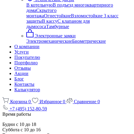
В котельную
В подъезд многоквартирного
дома
Скрытого
монтажа
Огнестойкие
Взломостойкие 3 класс
защиты
В кассу
С клапаном для
дымососа
Тамбурные
Электронные замки
Электромеханические
Биометрические
О компании
Услуги
Покупателю
Портфолио
Отзывы
Акции
Блог
Контакты
Калькулятор
Корзина
0
Избранное
0
Сравнение
0
+7 (495) 152-80-59
Время работы
Будни с 10 до 18
Суббота с 10 до 16