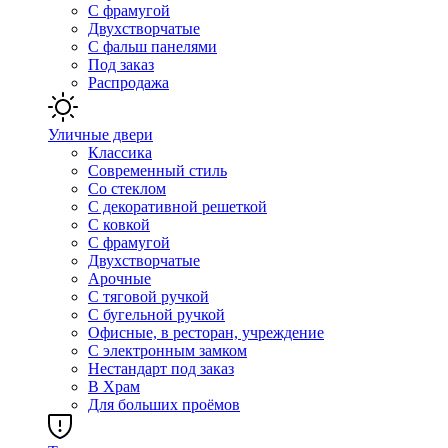
С фрамугой
Двухстворчатые
С фальш панелями
Под заказ
Распродажа
Уличные двери
Классика
Современный стиль
Со стеклом
С декоративной решеткой
С ковкой
С фрамугой
Двухстворчатые
Арочные
С тяговой ручкой
С бугельной ручкой
Офисные, в ресторан, учреждение
С электронным замком
Нестандарт под заказ
В Храм
Для больших проёмов