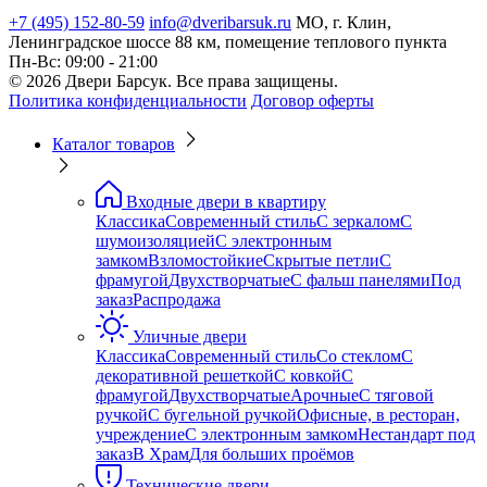
+7 (495) 152-80-59
info@dveribarsuk.ru
МО, г. Клин,
Ленинградское шоссе 88 км, помещение теплового пункта
Пн-Вс: 09:00 - 21:00
© 2026 Двери Барсук. Все права защищены.
Политика конфиденциальности
Договор оферты
Каталог товаров
Входные двери в квартиру
Классика
Современный стиль
С зеркалом
С
шумоизоляцией
С электронным
замком
Взломостойкие
Скрытые петли
С
фрамугой
Двухстворчатые
С фальш панелями
Под
заказ
Распродажа
Уличные двери
Классика
Современный стиль
Со стеклом
С
декоративной решеткой
С ковкой
С
фрамугой
Двухстворчатые
Арочные
С тяговой
ручкой
С бугельной ручкой
Офисные, в ресторан,
учреждение
С электронным замком
Нестандарт под
заказ
В Храм
Для больших проёмов
Технические двери