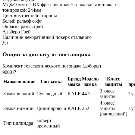
МДФ10мм с ПВХ фрезеровнная + зеркальная вставка с
тонировкой 244мм
Цвет внутренней стороны
Белый рельеф софт
Окраска рамы, цвет
Альберо Грей
Наличник декоративный поверх стального
Да
Опции за доплату от поставщика
Комплект телескопического погонажа (доборы)
9000 ₽
Бренд
Модель
Класс
Наименование
Тип замка
замка
замка
защиты
пр
3 класс
Замок верхний
Сувальдный
KALE
447L
Ту
защиты
4 класс
Замок нижний
Цилиндровый
KALE
252
защиты
Ту
(наивысший)
кл/верт
Тип цилиндра
временный