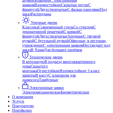
шумоизоляцией
С электронным
замком
Взломостойкие
Скрытые петли
С
фрамугой
Двухстворчатые
С фальш панелями
Под
заказ
Распродажа
Уличные двери
Классика
Современный стиль
Со стеклом
С
декоративной решеткой
С ковкой
С
фрамугой
Двухстворчатые
Арочные
С тяговой
ручкой
С бугельной ручкой
Офисные, в ресторан,
учреждение
С электронным замком
Нестандарт под
заказ
В Храм
Для больших проёмов
Технические двери
В котельную
В подъезд многоквартирного
дома
Скрытого
монтажа
Огнестойкие
Взломостойкие 3 класс
защиты
В кассу
С клапаном для
дымососа
Тамбурные
Электронные замки
Электромеханические
Биометрические
О компании
Услуги
Покупателю
Портфолио