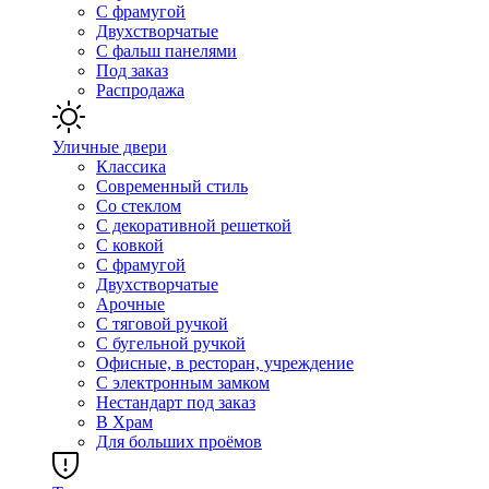
С фрамугой
Двухстворчатые
С фальш панелями
Под заказ
Распродажа
Уличные двери
Классика
Современный стиль
Со стеклом
С декоративной решеткой
С ковкой
С фрамугой
Двухстворчатые
Арочные
С тяговой ручкой
С бугельной ручкой
Офисные, в ресторан, учреждение
С электронным замком
Нестандарт под заказ
В Храм
Для больших проёмов