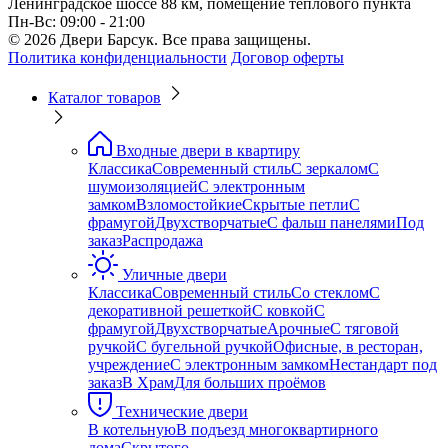
Ленинградское шоссе 88 км, помещение теплового пункта
Пн-Вс: 09:00 - 21:00
© 2026 Двери Барсук. Все права защищены.
Политика конфиденциальности
Договор оферты
Каталог товаров
Входные двери в квартиру
Классика
Современный стиль
С зеркалом
С
шумоизоляцией
С электронным
замком
Взломостойкие
Скрытые петли
С
фрамугой
Двухстворчатые
С фальш панелями
Под
заказ
Распродажа
Уличные двери
Классика
Современный стиль
Со стеклом
С
декоративной решеткой
С ковкой
С
фрамугой
Двухстворчатые
Арочные
С тяговой
ручкой
С бугельной ручкой
Офисные, в ресторан,
учреждение
С электронным замком
Нестандарт под
заказ
В Храм
Для больших проёмов
Технические двери
В котельную
В подъезд многоквартирного
дома
Скрытого