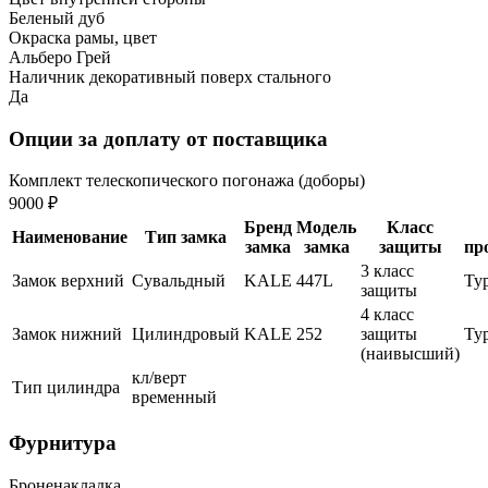
Беленый дуб
Окраска рамы, цвет
Альберо Грей
Наличник декоративный поверх стального
Да
Опции за доплату от поставщика
Комплект телескопического погонажа (доборы)
9000 ₽
Бренд
Модель
Класс
Наименование
Тип замка
замка
замка
защиты
пр
3 класс
Замок верхний
Сувальдный
KALE
447L
Ту
защиты
4 класс
Замок нижний
Цилиндровый
KALE
252
защиты
Ту
(наивысший)
кл/верт
Тип цилиндра
временный
Фурнитура
Броненакладка