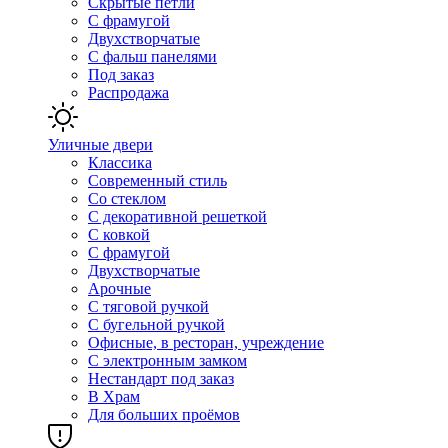
Скрытые петли
С фрамугой
Двухстворчатые
С фальш панелями
Под заказ
Распродажа
Уличные двери
Классика
Современный стиль
Со стеклом
С декоративной решеткой
С ковкой
С фрамугой
Двухстворчатые
Арочные
С тяговой ручкой
С бугельной ручкой
Офисные, в ресторан, учреждение
С электронным замком
Нестандарт под заказ
В Храм
Для больших проёмов