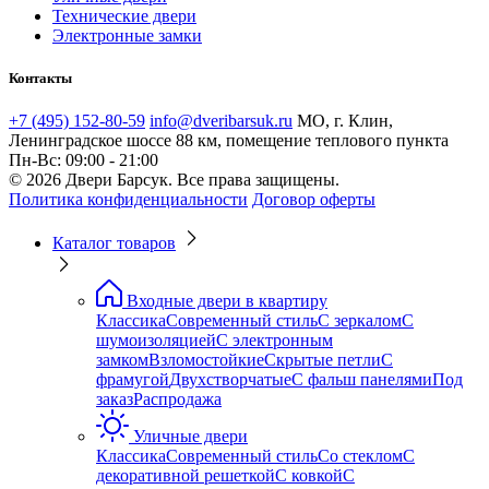
Технические двери
Электронные замки
Контакты
+7 (495) 152-80-59
info@dveribarsuk.ru
МО, г. Клин,
Ленинградское шоссе 88 км, помещение теплового пункта
Пн-Вс: 09:00 - 21:00
© 2026 Двери Барсук. Все права защищены.
Политика конфиденциальности
Договор оферты
Каталог товаров
Входные двери в квартиру
Классика
Современный стиль
С зеркалом
С
шумоизоляцией
С электронным
замком
Взломостойкие
Скрытые петли
С
фрамугой
Двухстворчатые
С фальш панелями
Под
заказ
Распродажа
Уличные двери
Классика
Современный стиль
Со стеклом
С
декоративной решеткой
С ковкой
С