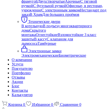
фрамугой
Двухстворчатые
Арочные
С тяговой
ручкой
С бугельной ручкой
Офисные, в ресторан,
учреждение
С электронным замком
Нестандарт под
заказ
В Храм
Для больших проёмов
Технические двери
В котельную
В подъезд многоквартирного
дома
Скрытого
монтажа
Огнестойкие
Взломостойкие 3 класс
защиты
В кассу
С клапаном для
дымососа
Тамбурные
Электронные замки
Электромеханические
Биометрические
О компании
Услуги
Покупателю
Портфолио
Отзывы
Акции
Блог
Контакты
Калькулятор
Корзина
0
Избранное
0
Сравнение
0