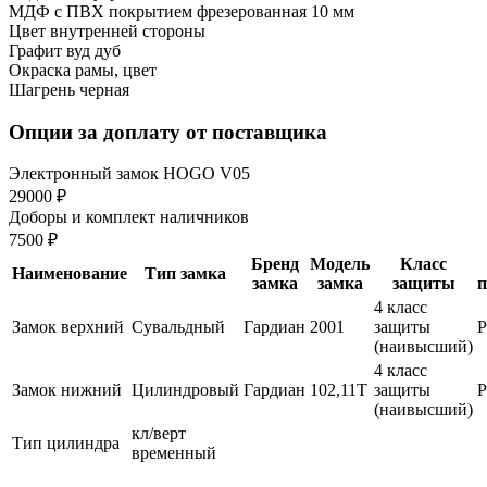
МДФ с ПВХ покрытием фрезерованная 10 мм
Цвет внутренней стороны
Графит вуд дуб
Окраска рамы, цвет
Шагрень черная
Опции за доплату от поставщика
Электронный замок HOGO V05
29000 ₽
Доборы и комплект наличников
7500 ₽
Бренд
Модель
Класс
Наименование
Тип замка
замка
замка
защиты
п
4 класс
Замок верхний
Сувальдный
Гардиан
2001
защиты
(наивысший)
4 класс
Замок нижний
Цилиндровый
Гардиан
102,11Т
защиты
(наивысший)
кл/верт
Тип цилиндра
временный