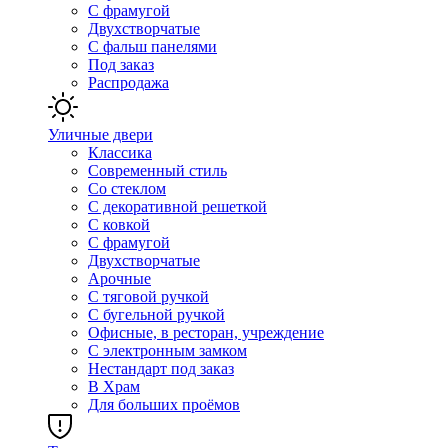
С фрамугой
Двухстворчатые
С фальш панелями
Под заказ
Распродажа
Уличные двери
Классика
Современный стиль
Со стеклом
С декоративной решеткой
С ковкой
С фрамугой
Двухстворчатые
Арочные
С тяговой ручкой
С бугельной ручкой
Офисные, в ресторан, учреждение
С электронным замком
Нестандарт под заказ
В Храм
Для больших проёмов