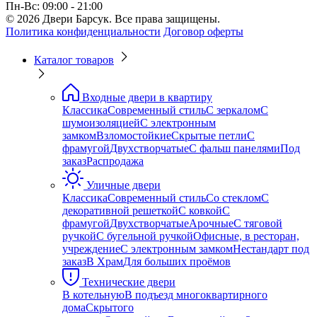
Пн-Вс: 09:00 - 21:00
© 2026 Двери Барсук. Все права защищены.
Политика конфиденциальности
Договор оферты
Каталог товаров
Входные двери в квартиру
Классика
Современный стиль
С зеркалом
С
шумоизоляцией
С электронным
замком
Взломостойкие
Скрытые петли
С
фрамугой
Двухстворчатые
С фальш панелями
Под
заказ
Распродажа
Уличные двери
Классика
Современный стиль
Со стеклом
С
декоративной решеткой
С ковкой
С
фрамугой
Двухстворчатые
Арочные
С тяговой
ручкой
С бугельной ручкой
Офисные, в ресторан,
учреждение
С электронным замком
Нестандарт под
заказ
В Храм
Для больших проёмов
Технические двери
В котельную
В подъезд многоквартирного
дома
Скрытого