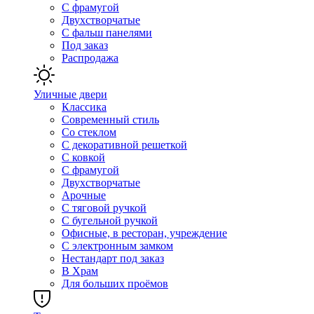
С фрамугой
Двухстворчатые
С фальш панелями
Под заказ
Распродажа
Уличные двери
Классика
Современный стиль
Со стеклом
С декоративной решеткой
С ковкой
С фрамугой
Двухстворчатые
Арочные
С тяговой ручкой
С бугельной ручкой
Офисные, в ресторан, учреждение
С электронным замком
Нестандарт под заказ
В Храм
Для больших проёмов