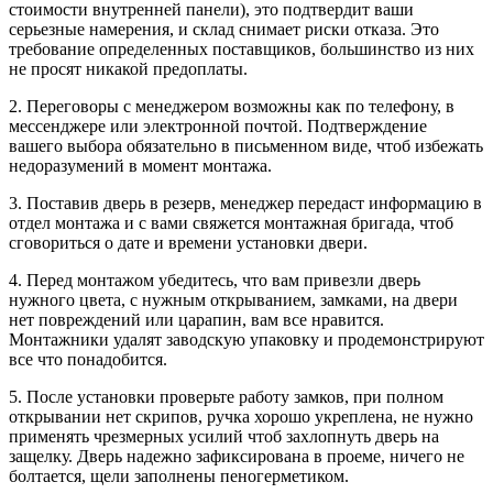
стоимости внутренней панели), это подтвердит ваши
серьезные намерения, и склад снимает риски отказа. Это
требование определенных поставщиков, большинство из них
не просят никакой предоплаты.
2. Переговоры с менеджером возможны как по телефону, в
мессенджере или электронной почтой. Подтверждение
вашего выбора обязательно в письменном виде, чтоб избежать
недоразумений в момент монтажа.
3. Поставив дверь в резерв, менеджер передаст информацию в
отдел монтажа и с вами свяжется монтажная бригада, чтоб
сговориться о дате и времени установки двери.
4. Перед монтажом убедитесь, что вам привезли дверь
нужного цвета, с нужным открыванием, замками, на двери
нет повреждений или царапин, вам все нравится.
Монтажники удалят заводскую упаковку и продемонстрируют
все что понадобится.
5. После установки проверьте работу замков, при полном
открывании нет скрипов, ручка хорошо укреплена, не нужно
применять чрезмерных усилий чтоб захлопнуть дверь на
защелку. Дверь надежно зафиксирована в проеме, ничего не
болтается, щели заполнены пеногерметиком.