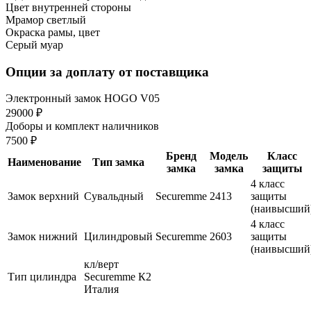
Цвет внутренней стороны
Мрамор светлый
Окраска рамы, цвет
Серый муар
Опции за доплату от поставщика
Электронный замок HOGO V05
29000 ₽
Доборы и комплект наличников
7500 ₽
Бренд
Модель
Класс
Наименование
Тип замка
замка
замка
защиты
4 класс
Замок верхний
Сувальдный
Securemme
2413
защиты
(наивысший
4 класс
Замок нижний
Цилиндровый
Securemme
2603
защиты
(наивысший
кл/верт
Тип цилиндра
Securemme К2
Италия