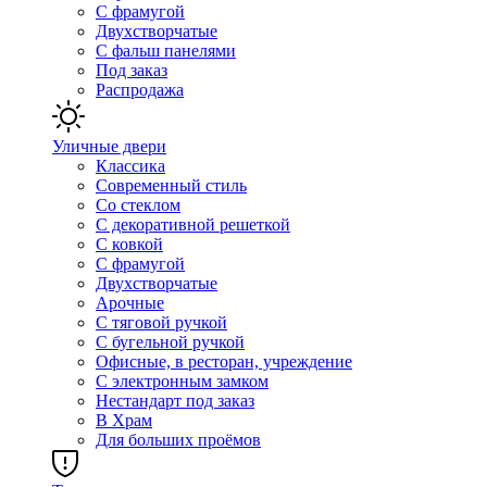
С фрамугой
Двухстворчатые
С фальш панелями
Под заказ
Распродажа
Уличные двери
Классика
Современный стиль
Со стеклом
С декоративной решеткой
С ковкой
С фрамугой
Двухстворчатые
Арочные
С тяговой ручкой
С бугельной ручкой
Офисные, в ресторан, учреждение
С электронным замком
Нестандарт под заказ
В Храм
Для больших проёмов