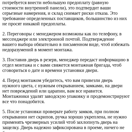
потребуется внести небольшую предоплату (равную
стоимости внутренней панели), это подтвердит ваши
серьезные намерения, и склад снимает риски отказа. Это
требование определенных поставщиков, большинство из них
не просят никакой предоплаты.
2. Переговоры с менеджером возможны как по телефону, в
мессенджере или электронной почтой. Подтверждение
вашего выбора обязательно в письменном виде, чтоб избежать
недоразумений в момент монтажа.
3. Поставив дверь в резерв, менеджер передаст информацию в
отдел монтажа и с вами свяжется монтажная бригада, чтоб
сговориться о дате и времени установки двери.
4. Перед монтажом убедитесь, что вам привезли дверь
нужного цвета, с нужным открыванием, замками, на двери
нет повреждений или царапин, вам все нравится.
Монтажники удалят заводскую упаковку и продемонстрируют
все что понадобится.
5. После установки проверьте работу замков, при полном
открывании нет скрипов, ручка хорошо укреплена, не нужно
применять чрезмерных усилий чтоб захлопнуть дверь на
защелку. Дверь надежно зафиксирована в проеме, ничего не