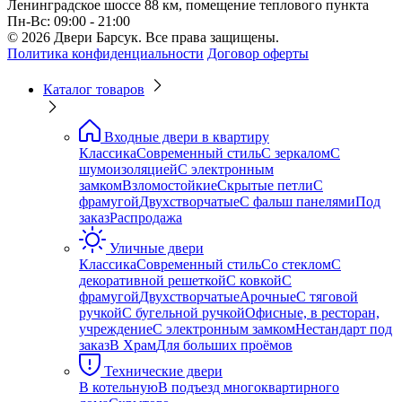
Ленинградское шоссе 88 км, помещение теплового пункта
Пн-Вс: 09:00 - 21:00
© 2026 Двери Барсук. Все права защищены.
Политика конфиденциальности
Договор оферты
Каталог товаров
Входные двери в квартиру
Классика
Современный стиль
С зеркалом
С
шумоизоляцией
С электронным
замком
Взломостойкие
Скрытые петли
С
фрамугой
Двухстворчатые
С фальш панелями
Под
заказ
Распродажа
Уличные двери
Классика
Современный стиль
Со стеклом
С
декоративной решеткой
С ковкой
С
фрамугой
Двухстворчатые
Арочные
С тяговой
ручкой
С бугельной ручкой
Офисные, в ресторан,
учреждение
С электронным замком
Нестандарт под
заказ
В Храм
Для больших проёмов
Технические двери
В котельную
В подъезд многоквартирного