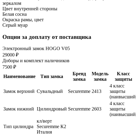
зеркалом
Цвет внутренней стороны
Белая сосна
Окраска рамы, цвет
Серый муар
Опции за доплату от поставщика
Электронный замок HOGO V05
29000 ₽
Доборы и комплект наличников
7500 ₽
Бренд
Модель
Класс
Наименование
Тип замка
замка
замка
защиты
4 класс
Замок верхний
Сувальдный
Securemme
2413
защиты
(наивысший
4 класс
Замок нижний
Цилиндровый
Securemme
2603
защиты
(наивысший
кл/верт
Тип цилиндра
Securemme К2
Италия