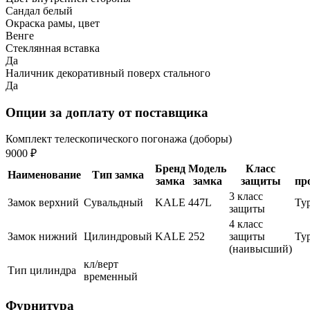
Сандал белый
Окраска рамы, цвет
Венге
Стеклянная вставка
Да
Наличник декоративный поверх стального
Да
Опции за доплату от поставщика
Комплект телескопического погонажа (доборы)
9000 ₽
Бренд
Модель
Класс
Наименование
Тип замка
замка
замка
защиты
пр
3 класс
Замок верхний
Сувальдный
KALE
447L
Ту
защиты
4 класс
Замок нижний
Цилиндровый
KALE
252
защиты
Ту
(наивысший)
кл/верт
Тип цилиндра
временный
Фурнитура