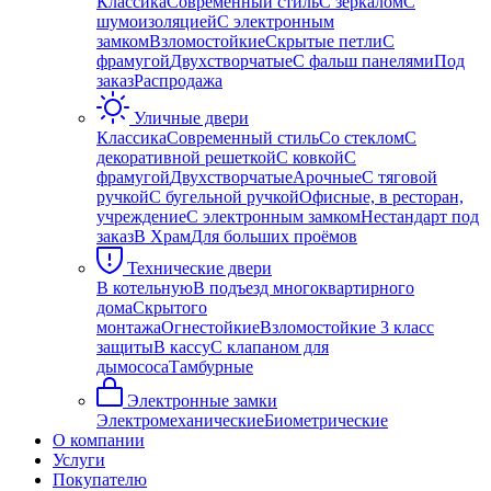
Классика
Современный стиль
С зеркалом
С
шумоизоляцией
С электронным
замком
Взломостойкие
Скрытые петли
С
фрамугой
Двухстворчатые
С фальш панелями
Под
заказ
Распродажа
Уличные двери
Классика
Современный стиль
Со стеклом
С
декоративной решеткой
С ковкой
С
фрамугой
Двухстворчатые
Арочные
С тяговой
ручкой
С бугельной ручкой
Офисные, в ресторан,
учреждение
С электронным замком
Нестандарт под
заказ
В Храм
Для больших проёмов
Технические двери
В котельную
В подъезд многоквартирного
дома
Скрытого
монтажа
Огнестойкие
Взломостойкие 3 класс
защиты
В кассу
С клапаном для
дымососа
Тамбурные
Электронные замки
Электромеханические
Биометрические
О компании
Услуги
Покупателю