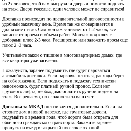
из 2х человек, чтоб вам выгрузили дверь и помогли поднять
на этаж. Двери тяжелые, один человек может не справиться!
Доставка происходит по предварительной договоренности в
удобный заказчику день. Время так же оговаривается в
диапазоне с и до. Сам монтаж занимает от 1-2 часов, все
зависит от проема и объема работ. Монтаж под ключ с
доборами плюс 2-3 часа. Расширение или заложить проем еще
плюс 2 -3 часа.
Учитывайте закон о тишине в многоквартирных домах, где
все квартиры уже заселены.
Пожалуйста, заранее подумайте, где будет пароваться
автомобиль доставки. Если парковка платная, расходы берет
на себя заказчик. Если подъехать к подъезду технически
невозможно, будет платный ручной пронос. Если нет
грузового лифта, необходимо оплатить ручной подъем на
этаж. Все решаемо, но сложности за ваш счет.
Доставка за МКАД
оплачивается дополнительно. Если вы
строите дом в новой нарезке, где грунтовые дороги,
подумайте о времени года, чтоб дорога была открыта для
обычного гражданского транспорта. Закажите заранее
пропуск на въезд в закрытый поселок с охраной.