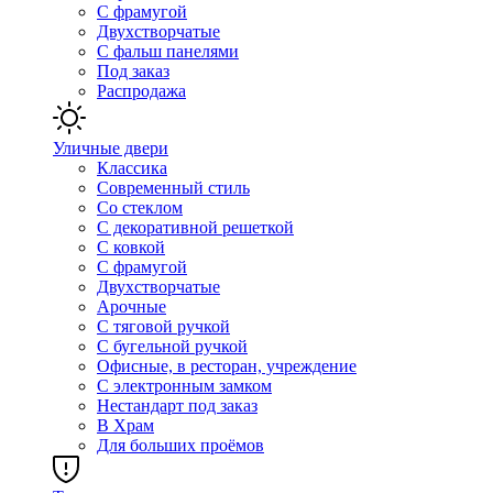
С фрамугой
Двухстворчатые
С фальш панелями
Под заказ
Распродажа
Уличные двери
Классика
Современный стиль
Со стеклом
С декоративной решеткой
С ковкой
С фрамугой
Двухстворчатые
Арочные
С тяговой ручкой
С бугельной ручкой
Офисные, в ресторан, учреждение
С электронным замком
Нестандарт под заказ
В Храм
Для больших проёмов