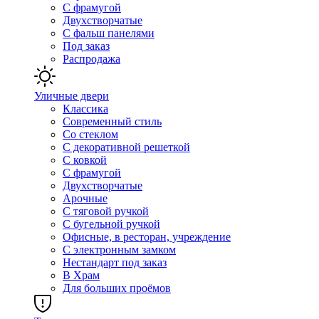
С фрамугой
Двухстворчатые
С фальш панелями
Под заказ
Распродажа
Уличные двери
Классика
Современный стиль
Со стеклом
С декоративной решеткой
С ковкой
С фрамугой
Двухстворчатые
Арочные
С тяговой ручкой
С бугельной ручкой
Офисные, в ресторан, учреждение
С электронным замком
Нестандарт под заказ
В Храм
Для больших проёмов