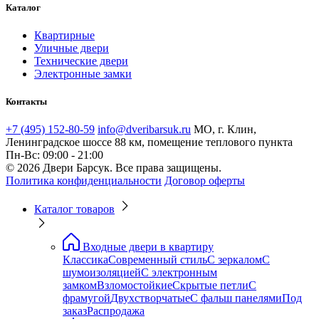
Каталог
Квартирные
Уличные двери
Технические двери
Электронные замки
Контакты
+7 (495) 152-80-59
info@dveribarsuk.ru
МО, г. Клин,
Ленинградское шоссе 88 км, помещение теплового пункта
Пн-Вс: 09:00 - 21:00
© 2026 Двери Барсук. Все права защищены.
Политика конфиденциальности
Договор оферты
Каталог товаров
Входные двери в квартиру
Классика
Современный стиль
С зеркалом
С
шумоизоляцией
С электронным
замком
Взломостойкие
Скрытые петли
С
фрамугой
Двухстворчатые
С фальш панелями
Под
заказ
Распродажа