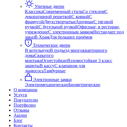
Уличные двери
Классика
Современный стиль
Со стеклом
С
декоративной решеткой
С ковкой
С
фрамугой
Двухстворчатые
Арочные
С тяговой
ручкой
С бугельной ручкой
Офисные, в ресторан,
учреждение
С электронным замком
Нестандарт под
заказ
В Храм
Для больших проёмов
Технические двери
В котельную
В подъезд многоквартирного
дома
Скрытого
монтажа
Огнестойкие
Взломостойкие 3 класс
защиты
В кассу
С клапаном для
дымососа
Тамбурные
Электронные замки
Электромеханические
Биометрические
О компании
Услуги
Покупателю
Портфолио
Отзывы
Акции
Блог
Контакты