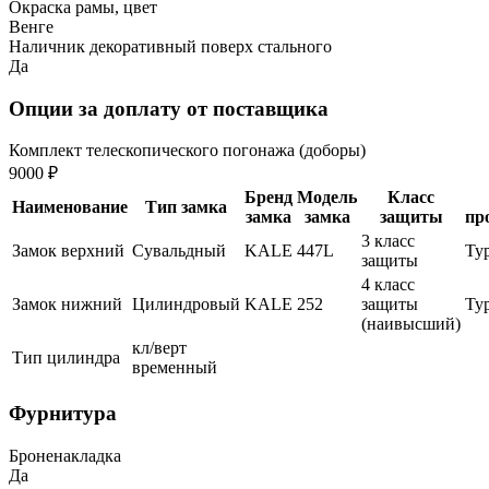
Окраска рамы, цвет
Венге
Наличник декоративный поверх стального
Да
Опции за доплату от поставщика
Комплект телескопического погонажа (доборы)
9000 ₽
Бренд
Модель
Класс
Наименование
Тип замка
замка
замка
защиты
пр
3 класс
Замок верхний
Сувальдный
KALE
447L
Ту
защиты
4 класс
Замок нижний
Цилиндровый
KALE
252
защиты
Ту
(наивысший)
кл/верт
Тип цилиндра
временный
Фурнитура
Броненакладка
Да