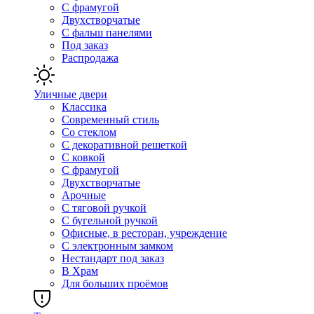
С фрамугой
Двухстворчатые
С фальш панелями
Под заказ
Распродажа
Уличные двери
Классика
Современный стиль
Со стеклом
С декоративной решеткой
С ковкой
С фрамугой
Двухстворчатые
Арочные
С тяговой ручкой
С бугельной ручкой
Офисные, в ресторан, учреждение
С электронным замком
Нестандарт под заказ
В Храм
Для больших проёмов