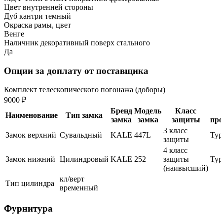
Цвет внутренней стороны
Дуб кантри темный
Окраска рамы, цвет
Венге
Наличник декоративный поверх стального
Да
Опции за доплату от поставщика
Комплект телескопического погонажа (доборы)
9000 ₽
Бренд
Модель
Класс
Наименование
Тип замка
замка
замка
защиты
пр
3 класс
Замок верхний
Сувальдный
KALE
447L
Ту
защиты
4 класс
Замок нижний
Цилиндровый
KALE
252
защиты
Ту
(наивысший)
кл/верт
Тип цилиндра
временный
Фурнитура