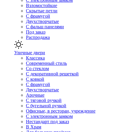
С электронным замком
Взломостойкие
Скрытые петли
С фрамугой
Двухстворчатые
С фальш панелями
Под заказ
Распродажа
Уличные двери
Классика
Современный стиль
Со стеклом
С декоративной решеткой
С ковкой
С фрамугой
Двухстворчатые
Арочные
С тяговой ручкой
С бугельной ручкой
Офисные, в ресторан, учреждение
С электронным замком
Нестандарт под заказ
В Храм