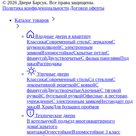
© 2026 Двери Барсук. Все права защищены.
Политика конфиденциальности
Договор оферты
Каталог товаров
Входные двери в квартиру
Классика
Современный стиль
С зеркалом
С
шумоизоляцией
С электронным
замком
Взломостойкие
Скрытые петли
С
фрамугой
Двухстворчатые
С фальш панелями
Под
заказ
Распродажа
Уличные двери
Классика
Современный стиль
Со стеклом
С
декоративной решеткой
С ковкой
С
фрамугой
Двухстворчатые
Арочные
С тяговой
ручкой
С бугельной ручкой
Офисные, в ресторан,
учреждение
С электронным замком
Нестандарт под
заказ
В Храм
Для больших проёмов
Технические двери
В котельную
В подъезд многоквартирного
дома
Скрытого
монтажа
Огнестойкие
Взломостойкие 3 класс