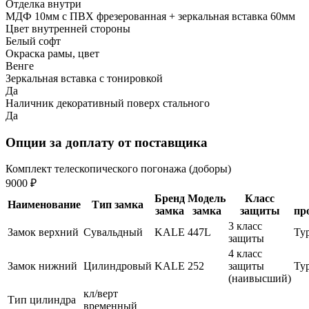
Отделка внутри
МДФ 10мм с ПВХ фрезерованная + зеркальная вставка 60мм
Цвет внутренней стороны
Белый софт
Окраска рамы, цвет
Венге
Зеркальная вставка с тонировкой
Да
Наличник декоративный поверх стального
Да
Опции за доплату от поставщика
Комплект телескопического погонажа (доборы)
9000 ₽
Бренд
Модель
Класс
Наименование
Тип замка
замка
замка
защиты
пр
3 класс
Замок верхний
Сувальдный
KALE
447L
Ту
защиты
4 класс
Замок нижний
Цилиндровый
KALE
252
защиты
Ту
(наивысший)
кл/верт
Тип цилиндра
временный