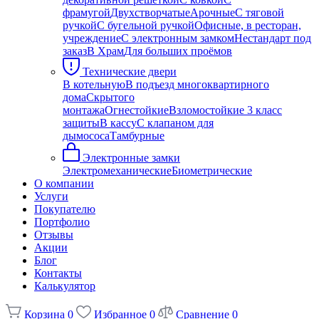
фрамугой
Двухстворчатые
Арочные
С тяговой
ручкой
С бугельной ручкой
Офисные, в ресторан,
учреждение
С электронным замком
Нестандарт под
заказ
В Храм
Для больших проёмов
Технические двери
В котельную
В подъезд многоквартирного
дома
Скрытого
монтажа
Огнестойкие
Взломостойкие 3 класс
защиты
В кассу
С клапаном для
дымососа
Тамбурные
Электронные замки
Электромеханические
Биометрические
О компании
Услуги
Покупателю
Портфолио
Отзывы
Акции
Блог
Контакты
Калькулятор
Корзина
0
Избранное
0
Сравнение
0