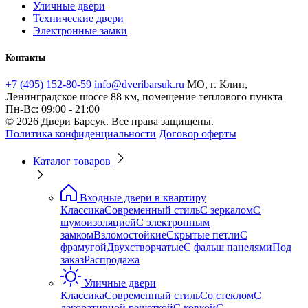
Уличные двери
Технические двери
Электронные замки
Контакты
+7 (495) 152-80-59
info@dveribarsuk.ru
МО, г. Клин,
Ленинградское шоссе 88 км, помещение теплового пункта
Пн-Вс: 09:00 - 21:00
© 2026 Двери Барсук. Все права защищены.
Политика конфиденциальности
Договор оферты
Каталог товаров
Входные двери в квартиру
Классика
Современный стиль
С зеркалом
С
шумоизоляцией
С электронным
замком
Взломостойкие
Скрытые петли
С
фрамугой
Двухстворчатые
С фальш панелями
Под
заказ
Распродажа
Уличные двери
Классика
Современный стиль
Со стеклом
С
декоративной решеткой
С ковкой
С