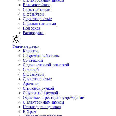
С электронным замком
Взломостойкие
Скрытые петли
С фрамугой
Двухстворчатые
С фальш панелями
Под заказ
Распродажа
Уличные двери
Классика
Современный стиль
Со стеклом
С декоративной решеткой
С ковкой
С фрамугой
Двухстворчатые
Арочные
С тяговой ручкой
С бугельной ручкой
Офисные, в ресторан, учреждение
С электронным замком
Нестандарт под заказ
В Храм