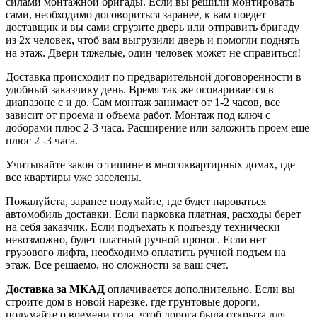
силами монтажной бригады. Если вы решили монтировать
сами, необходимо договориться заранее, к вам поедет
доставщик и вы сами сгрузите дверь или отправить бригаду
из 2х человек, чтоб вам выгрузили дверь и помогли поднять
на этаж. Двери тяжелые, один человек может не справиться!
Доставка происходит по предварительной договоренности в
удобный заказчику день. Время так же оговаривается в
диапазоне с и до. Сам монтаж занимает от 1-2 часов, все
зависит от проема и объема работ. Монтаж под ключ с
доборами плюс 2-3 часа. Расширение или заложить проем еще
плюс 2 -3 часа.
Учитывайте закон о тишине в многоквартирных домах, где
все квартиры уже заселены.
Пожалуйста, заранее подумайте, где будет пароваться
автомобиль доставки. Если парковка платная, расходы берет
на себя заказчик. Если подъехать к подъезду технически
невозможно, будет платный ручной пронос. Если нет
грузового лифта, необходимо оплатить ручной подъем на
этаж. Все решаемо, но сложности за ваш счет.
Доставка за МКАД
оплачивается дополнительно. Если вы
строите дом в новой нарезке, где грунтовые дороги,
подумайте о времени года, чтоб дорога была открыта для