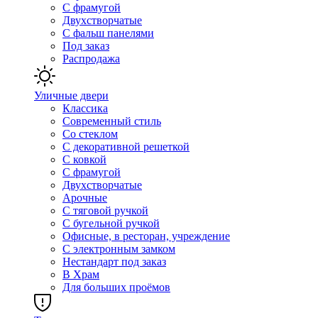
С фрамугой
Двухстворчатые
С фальш панелями
Под заказ
Распродажа
Уличные двери
Классика
Современный стиль
Со стеклом
С декоративной решеткой
С ковкой
С фрамугой
Двухстворчатые
Арочные
С тяговой ручкой
С бугельной ручкой
Офисные, в ресторан, учреждение
С электронным замком
Нестандарт под заказ
В Храм
Для больших проёмов