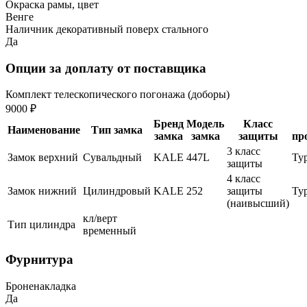
Окраска рамы, цвет
Венге
Наличник декоративный поверх стального
Да
Опции за доплату от поставщика
Комплект телескопического погонажа (доборы)
9000 ₽
Бренд
Модель
Класс
Наименование
Тип замка
замка
замка
защиты
пр
3 класс
Замок верхний
Сувальдный
KALE
447L
Ту
защиты
4 класс
Замок нижний
Цилиндровый
KALE
252
защиты
Ту
(наивысший)
кл/верт
Тип цилиндра
временный
Фурнитура
Броненакладка
Да