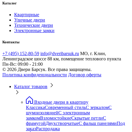
Каталог
Квартирные
Уличные двери
Технические двери
Электронные замки
Контакты
+7 (495) 152-80-59
info@dveribarsuk.ru
МО, г. Клин,
Ленинградское шоссе 88 км, помещение теплового пункта
Пн-Вс: 09:00 - 21:00
© 2026 Двери Барсук. Все права защищены.
Политика конфиденциальности
Договор оферты
Каталог товаров
Входные двери в квартиру
Классика
Современный стиль
С зеркалом
С
шумоизоляцией
С электронным
замком
Взломостойкие
Скрытые петли
С
фрамугой
Двухстворчатые
С фальш панелями
Под
заказ
Распродажа