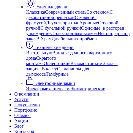
Уличные двери
Классика
Современный стиль
Со стеклом
С
декоративной решеткой
С ковкой
С
фрамугой
Двухстворчатые
Арочные
С тяговой
ручкой
С бугельной ручкой
Офисные, в ресторан,
учреждение
С электронным замком
Нестандарт под
заказ
В Храм
Для больших проёмов
Технические двери
В котельную
В подъезд многоквартирного
дома
Скрытого
монтажа
Огнестойкие
Взломостойкие 3 класс
защиты
В кассу
С клапаном для
дымососа
Тамбурные
Электронные замки
Электромеханические
Биометрические
О компании
Услуги
Покупателю
Портфолио
Отзывы
Акции
Блог
Контакты