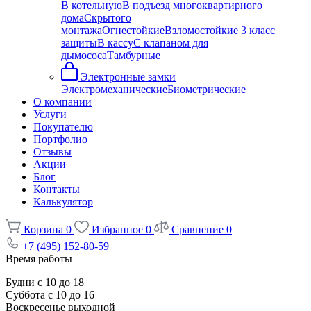
В котельную
В подъезд многоквартирного
дома
Скрытого
монтажа
Огнестойкие
Взломостойкие 3 класс
защиты
В кассу
С клапаном для
дымососа
Тамбурные
Электронные замки
Электромеханические
Биометрические
О компании
Услуги
Покупателю
Портфолио
Отзывы
Акции
Блог
Контакты
Калькулятор
Корзина
0
Избранное
0
Сравнение
0
+7 (495) 152-80-59
Время работы
Будни с 10 до 18
Суббота с 10 до 16
Воскресенье выходной