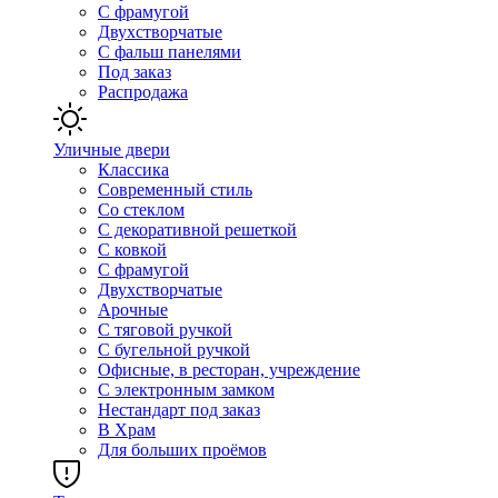
С фрамугой
Двухстворчатые
С фальш панелями
Под заказ
Распродажа
Уличные двери
Классика
Современный стиль
Со стеклом
С декоративной решеткой
С ковкой
С фрамугой
Двухстворчатые
Арочные
С тяговой ручкой
С бугельной ручкой
Офисные, в ресторан, учреждение
С электронным замком
Нестандарт под заказ
В Храм
Для больших проёмов