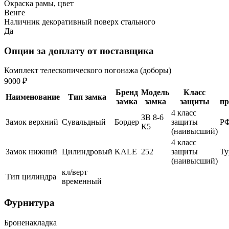
Окраска рамы, цвет
Венге
Наличник декоративный поверх стального
Да
Опции за доплату от поставщика
Комплект телескопического погонажа (доборы)
9000 ₽
Бренд
Модель
Класс
Наименование
Тип замка
замка
замка
защиты
пр
4 класс
ЗВ 8-6
Замок верхний
Сувальдный
Бордер
защиты
Р
К5
(наивысший)
4 класс
Замок нижний
Цилиндровый
KALE
252
защиты
Ту
(наивысший)
кл/верт
Тип цилиндра
временный
Фурнитура
Броненакладка