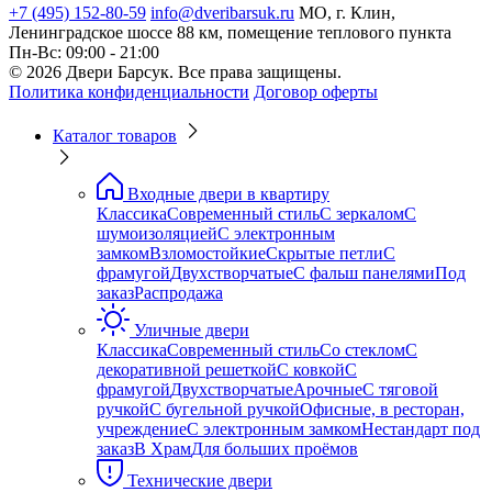
+7 (495) 152-80-59
info@dveribarsuk.ru
МО, г. Клин,
Ленинградское шоссе 88 км, помещение теплового пункта
Пн-Вс: 09:00 - 21:00
© 2026 Двери Барсук. Все права защищены.
Политика конфиденциальности
Договор оферты
Каталог товаров
Входные двери в квартиру
Классика
Современный стиль
С зеркалом
С
шумоизоляцией
С электронным
замком
Взломостойкие
Скрытые петли
С
фрамугой
Двухстворчатые
С фальш панелями
Под
заказ
Распродажа
Уличные двери
Классика
Современный стиль
Со стеклом
С
декоративной решеткой
С ковкой
С
фрамугой
Двухстворчатые
Арочные
С тяговой
ручкой
С бугельной ручкой
Офисные, в ресторан,
учреждение
С электронным замком
Нестандарт под
заказ
В Храм
Для больших проёмов
Технические двери