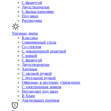
С фрамугой
Двухстворчатые
С фальш панелями
Под заказ
Распродажа
Уличные двери
Классика
Современный стиль
Со стеклом
С декоративной решеткой
С ковкой
С фрамугой
Двухстворчатые
Арочные
С тяговой ручкой
С бугельной ручкой
Офисные, в ресторан, учреждение
С электронным замком
Нестандарт под заказ
В Храм
Для больших проёмов