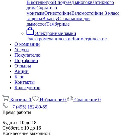
В котельную
В подъезд многоквартирного
дома
Скрытого
монтажа
Огнестойкие
Взломостойкие 3 класс
защиты
В кассу
С клапаном для
дымососа
Тамбурные
Электронные замки
Электромеханические
Биометрические
О компании
Услуги
Покупателю
Портфолио
Отзывы
Акции
Блог
Контакты
Калькулятор
Корзина
0
Избранное
0
Сравнение
0
+7 (495) 152-80-59
Время работы
Будни с 10 до 18
Суббота с 10 до 16
Воскресенье выходной