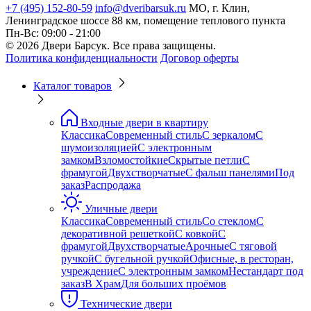
+7 (495) 152-80-59
info@dveribarsuk.ru
МО, г. Клин,
Ленинградское шоссе 88 км, помещение теплового пункта
Пн-Вс: 09:00 - 21:00
© 2026 Двери Барсук. Все права защищены.
Политика конфиденциальности
Договор оферты
Каталог товаров
Входные двери в квартиру
Классика
Современный стиль
С зеркалом
С
шумоизоляцией
С электронным
замком
Взломостойкие
Скрытые петли
С
фрамугой
Двухстворчатые
С фальш панелями
Под
заказ
Распродажа
Уличные двери
Классика
Современный стиль
Со стеклом
С
декоративной решеткой
С ковкой
С
фрамугой
Двухстворчатые
Арочные
С тяговой
ручкой
С бугельной ручкой
Офисные, в ресторан,
учреждение
С электронным замком
Нестандарт под
заказ
В Храм
Для больших проёмов
Технические двери